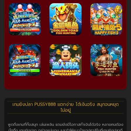
เกมยิงปลา PUSSY888 แตกง่าย ได้เงินจริง สนุกจนหยุด
ไม่อยู่
พูดถึงเกมที่ทั้งสนุก เล่นเพลิน แถมยังมีโอกาสทำเงินได้จริง หลายคนต้อง
นึกถึง เกมยิงปลา อย่างแน่นอน และถ้าให้แนะนำแอปคาสิโนที่เกมยิงปลาดี