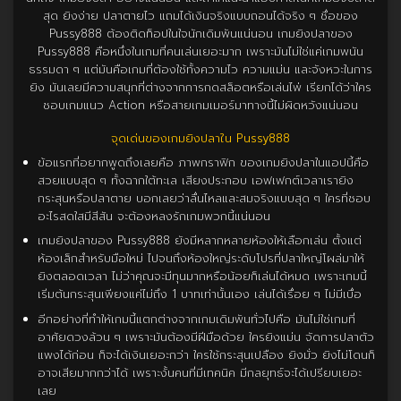
สุด ยิงง่าย ปลาตายไว แถมได้เงินจริงแบบถอนได้จริง ๆ ชื่อของ
Pussy888 ต้องติดท็อปในใจนักเดิมพันแน่นอน เกมยิงปลาของ
Pussy888 คือหนึ่งในเกมที่คนเล่นเยอะมาก เพราะมันไม่ใช่แค่เกมพนัน
ธรรมดา ๆ แต่มันคือเกมที่ต้องใช้ทั้งความไว ความแม่น และจังหวะในการ
ยิง มันเลยมีความสนุกที่ต่างจากการกดสล็อตหรือเล่นไพ่ เรียกได้ว่าใคร
ชอบเกมแนว Action หรือสายเกมเมอร์มาทางนี้ไม่ผิดหวังแน่นอน
จุดเด่นของเกมยิงปลาใน Pussy888
ข้อแรกที่อยากพูดถึงเลยคือ ภาพกราฟิก ของเกมยิงปลาในแอปนี้คือ
สวยแบบสุด ๆ ทั้งฉากใต้ทะเล เสียงประกอบ เอฟเฟกต์เวลาเรายิง
กระสุนหรือปลาตาย บอกเลยว่าลื่นไหลและสมจริงแบบสุด ๆ ใครที่ชอบ
อะไรสดใสมีสีสัน จะต้องหลงรักเกมพวกนี้แน่นอน
เกมยิงปลาของ Pussy888 ยังมีหลากหลายห้องให้เลือกเล่น ตั้งแต่
ห้องเล็กสำหรับมือใหม่ ไปจนถึงห้องใหญ่ระดับโปรที่ปลาใหญ่โผล่มาให้
ยิงตลอดเวลา ไม่ว่าคุณจะมีทุนมากหรือน้อยก็เล่นได้หมด เพราะเกมนี้
เริ่มต้นกระสุนเพียงแค่ไม่ถึง 1 บาทเท่านั้นเอง เล่นได้เรื่อย ๆ ไม่มีเบื่อ
อีกอย่างที่ทำให้เกมนี้แตกต่างจากเกมเดิมพันทั่วไปคือ มันไม่ใช่เกมที่
อาศัยดวงล้วน ๆ เพราะมันต้องมีฝีมือด้วย ใครยิงแม่น จัดการปลาตัว
แพงได้ก่อน ก็จะได้เงินเยอะกว่า ใครใช้กระสุนเปลือง ยิงมั่ว ยิงไม่โดนก็
อาจเสียมากกว่าได้ เพราะงั้นคนที่มีเทคนิค มีกลยุทธ์จะได้เปรียบเยอะ
เลย