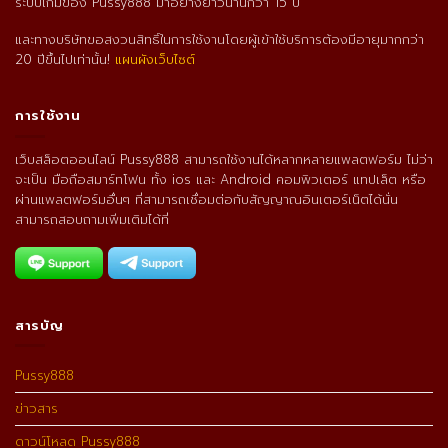
ระบบเกมของ Pussy888 มาอย่างยาวนานกว่า 15 ปี
และทางบริษัทขอสงวนสิทธิ์ในการใช้งานโดยผู้เข้าใช้บริการต้องมีอายุมากกว่า
20 ปีขึ้นไปเท่านั้น!
แผนผังเว็บไซต์
การใช้งาน
เว็บสล็อตออนไลน์ Pussy888 สามารถใช้งานได้หลากหลายแพลตฟอร์ม ไม่ว่า
จะเป็น มือถือสมาร์ทโฟน ทั้ง ios และ Android คอมพิวเตอร์ แทปเล็ต หรือ
ผ่านแพลตฟอร์มอื่นๆ ที่สามารถเชื่อมต่อกับสัญญาณอินเตอร์เน็ตได้นั่น
สามารถสอบถามเพิ่มเติมได้ที่
สารบัญ
Pussy888
ข่าวสาร
ดาวน์โหลด Pussy888