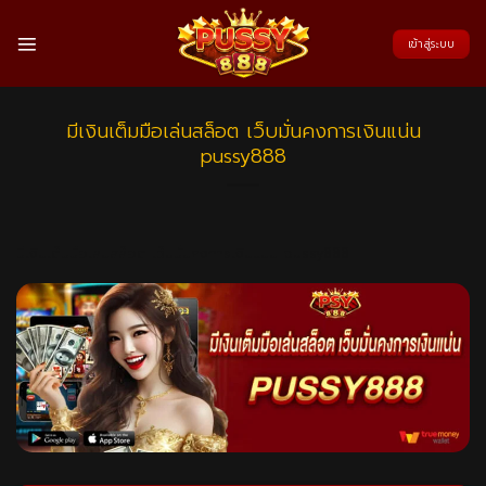
Skip
to
เข้าสู่ระบบ
content
มีเงินเต็มมือเล่นสล็อต เว็บมั่นคงการเงินแน่น
pussy888
มีเงินเต็มมือเล่นสล็อต เว็บมั่นคงการเงินแน่น pussy888