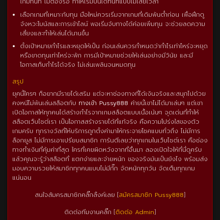
เกมทันที ไม่ต้องรอ ทำให้เริ่มปั่นได้ทันทีแบบไม่เสียเวลา
เลือกเกมที่เหมาะกับทุน มือใหม่ควรเริ่มจากเกมที่เดิมพันต่ำก่อน เพื่อฝึกดู
จังหวะโบนัสและการเข้าไลน์ พอเริ่มจับทางได้ค่อยเพิ่มทุน จะช่วยลดความ
เสี่ยงและทำให้เล่นได้นานขึ้น
ตั้งเป้าหมายกำไรและหยุดให้เป็น ก่อนเล่นควรกำหนดว่ากำไรเท่าไหร่จะหยุด
หรือขาดทุนเท่าไหร่จะพัก การมีเป้าหมายช่วยให้เล่นอย่างมีวินัย และมี
โอกาสเก็บกำไรได้จริง ไม่เล่นเพลินจนหมดทุน
สรุป
ยุคนี้ใครๆ ก็อยากมีรายได้เสริม แต่จะหาช่องทางที่ได้เงินจริงและสนุกไปด้วย
คงหนีไม่พ้นเล่นสล็อตกับ
ทางเข้า Pussy888
ค่ายนี้เขาไม่ได้มาเล่นๆ แต่เขา
เปิดโอกาสให้ทุกคนได้สร้างกำไรจากเกมสล็อตแบบเนื้อเน้นๆ จุดเด่นที่ทำให้
สล็อตเว็บไซต์เรา เป็นโอกาสสร้างรายได้ที่แท้จริง คือความโปร่งใสของตัว
เกมครับ ทุกรางวัลที่ให้บริการถูกตั้งค่ามาให้กระจายโชคแบบทั่วถึง ไม่มีการ
ล็อกยูส ไม่มีการเอาเปรียบสมาชิก การันตีเลยว่าทุกเกมในเว็บไซต์เรา คือช่อง
ทางทำเงินที่คุ้มค่าที่สุด ใครที่เคยผิดหวังจากที่อื่นมา ลองเปิดใจให้ที่นี่ดูครับ
แล้วคุณจะรู้ว่าสล็อตที่ แตกง่ายและจ่ายหนัก ของจริงมันเป็นยังไง พร้อมส่ง
มอบความรวยให้สมาชิกทุกคนแบบไม่มีกั๊ก จัดหนักทุกวัน จัดเต็มทุกเกม
แน่นอน
สนใจสัมครสมาชิกคลิ๊กลิ้งค์เลย [
สมัครสมาชิก Pussy888
]
ติดต่อทีมงานคลิ๊ก [
ติดต่อ Admin
]