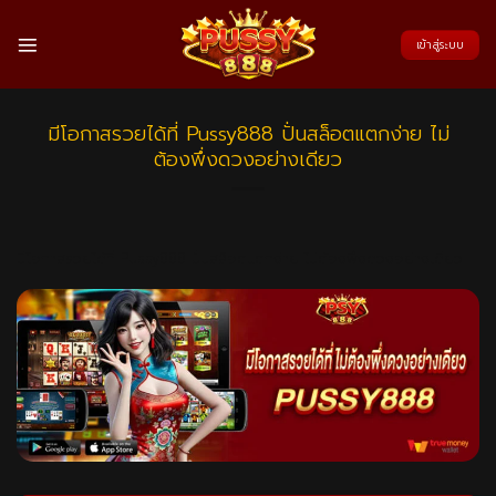
Skip
to
เข้าสู่ระบบ
content
มีโอกาสรวยได้ที่ Pussy888 ปั่นสล็อตแตกง่าย ไม่
ต้องพึ่งดวงอย่างเดียว
มีโอกาสรวยได้ที่ Pussy888 ปั่นสล็อตแตกง่าย ไม่ต้องพึ่งดวงอย่างเดียว