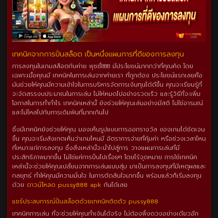
เทคนิคจากการปั่นสล็อต เป็นหนึ่งแผนการที่ดีของการลงทุน
การลงทุนในเกมสล็อตกับค่าย พุซซี่888 มีประโยชน์มากกว่าที่คุณคิด โดย
เฉพาะเมื่อคุณมี เทคนิคในการเล่นจากค่ายเรา ที่ถูกต้อง ประโยชน์แรกเลยคือ
มันช่วยให้คุณมีความเข้าใจในการบริหารจัดการเงินทุนได้ดีขึ้น คุณจะเรียนรู้ที่
จะจัดสรรงบประมาณในการเล่น ไม่ให้หมดไปอย่างรวดเร็ว และรู้วิธีที่จะเพิ่ม
โอกาสในการทำกำไร เทคนิคเหล่านี้ ยังช่วยให้คุณเล่นอย่างมีสติ ไม่ใช่อารมณ์
และไม่ไหลไปกับการเดิมพันที่มากเกินไป
ซึ่งมีเทคนิคยังช่วยให้คุณ มองเห็นรูปแบบการออกรางวัล ของเกมได้ชัดเจน
ขึ้น คุณจะเริ่มสังเกตเห็นว่าเกมไหนมี อัตราการจ่ายที่คุ้มค่า หรือช่วงเวลาไหน
ที่เหมาะแก่การลงทุน ซึ่งสิ่งเหล่านี้จะนำไปสู่การ วางแผนการเล่นที่มี
ประสิทธิภาพมากขึ้น ไม่ใช่แค่การปั่นไปเรื่อยๆ โดยไร้จุดหมาย การใช้เทคนิค
เหล่านี้จะช่วยให้คุณเปลี่ยนจากการเล่นแบบสุ่ม มาเป็นการลงทุนที่มีเหตุผลและ
กลยุทธ์ ทำให้คุณมีความมั่นใจ ในการตัดสินใจมากขึ้น พร้อมแล้วก็เริ่มลงทุน
ด้วย
ดาวน์โหลด pussy888 apk
กันได้เลย
แชร์ประสบการณ์ปั่นสล็อตด้วยเทคนิคติดตัว pussy888
เทคนิคการเล่น ที่จะช่วยให้คุณทำเงินได้จริง ไม่ต้องพึ่งดวงอย่างเดียวอีก