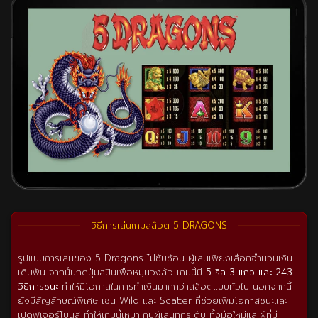
วิธีการเล่นเกมสล็อต 5 DRAGONS
รูปแบบการเล่นของ 5 Dragons ไม่ซับซ้อน ผู้เล่นเพียงเลือกจำนวนเงิน
เดิมพัน จากนั้นกดปุ่มสปินเพื่อหมุนวงล้อ เกมนี้มี
5 รีล 3 แถว และ 243
วิธีการชนะ
ทำให้มีโอกาสในการทำเงินมากกว่าสล็อตแบบทั่วไป นอกจากนี้
ยังมีสัญลักษณ์พิเศษ เช่น Wild และ Scatter ที่ช่วยเพิ่มโอกาสชนะและ
เปิดฟีเจอร์โบนัส ทำให้เกมนี้เหมาะกับผู้เล่นทุกระดับ ทั้งมือใหม่และผู้ที่มี