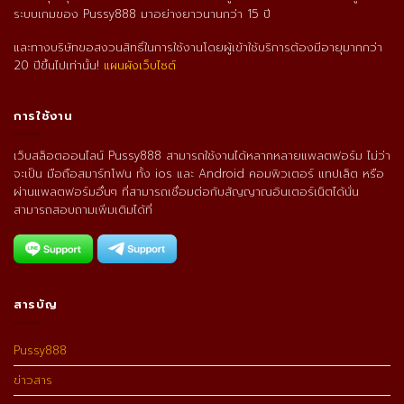
ระบบเกมของ Pussy888 มาอย่างยาวนานกว่า 15 ปี
และทางบริษัทขอสงวนสิทธิ์ในการใช้งานโดยผู้เข้าใช้บริการต้องมีอายุมากกว่า
20 ปีขึ้นไปเท่านั้น!
แผนผังเว็บไซต์
การใช้งาน
เว็บสล็อตออนไลน์ Pussy888 สามารถใช้งานได้หลากหลายแพลตฟอร์ม ไม่ว่า
จะเป็น มือถือสมาร์ทโฟน ทั้ง ios และ Android คอมพิวเตอร์ แทปเล็ต หรือ
ผ่านแพลตฟอร์มอื่นๆ ที่สามารถเชื่อมต่อกับสัญญาณอินเตอร์เน็ตได้นั่น
สามารถสอบถามเพิ่มเติมได้ที่
สารบัญ
Pussy888
ข่าวสาร