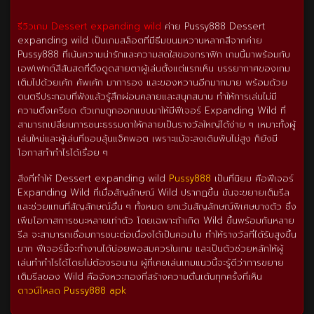
รีวิวเกม Dessert expanding wild
ค่าย Pussy888 Dessert
expanding wild เป็นเกมสล็อตที่มีธีมขนมหวานหลากสีจากค่าย
Pussy888 ที่เน้นความน่ารักและความสดใสของกราฟิก เกมนี้มาพร้อมกับ
เอฟเฟกต์สีสันสดที่ดึงดูดสายตาผู้เล่นตั้งแต่แรกเห็น บรรยากาศของเกม
เต็มไปด้วยเค้ก คัพเค้ก มาการอง และของหวานอีกมากมาย พร้อมด้วย
ดนตรีประกอบที่ฟังแล้วรู้สึกผ่อนคลายและสนุกสนาน ทำให้การเล่นไม่มี
ความตึงเครียด ตัวเกมถูกออกแบบมาให้มีฟีเจอร์ Expanding Wild ที่
สามารถเปลี่ยนการชนะธรรมดาให้กลายเป็นรางวัลใหญ่ได้ง่าย ๆ เหมาะทั้งผู้
เล่นใหม่และผู้เล่นที่ชอบลุ้นแจ็คพอต เพราะแม้จะลงเดิมพันไม่สูง ก็ยังมี
โอกาสทำกำไรได้เรื่อย ๆ
สิ่งที่ทำให้ Dessert expanding wild
Pussy888
เป็นที่นิยม คือฟีเจอร์
Expanding Wild ที่เมื่อสัญลักษณ์ Wild ปรากฏขึ้น มันจะขยายเต็มรีล
และช่วยแทนที่สัญลักษณ์อื่น ๆ ทั้งหมด ยกเว้นสัญลักษณ์พิเศษบางตัว ซึ่ง
เพิ่มโอกาสการชนะหลายเท่าตัว โดยเฉพาะถ้าเกิด Wild ขึ้นพร้อมกันหลาย
รีล จะสามารถเชื่อมการชนะต่อเนื่องได้เป็นคอมโบ ทำให้รางวัลที่ได้รับสูงขึ้น
มาก ฟีเจอร์นี้จะทำงานได้บ่อยพอสมควรในเกม และเป็นตัวช่วยหลักให้ผู้
เล่นทำกำไรได้โดยไม่ต้องรอนาน ผู้ที่เคยเล่นเกมแนวนี้จะรู้ดีว่าการขยาย
เต็มรีลของ Wild คือจังหวะทองที่สร้างความตื่นเต้นทุกครั้งที่เห็น
ดาวน์โหลด Pussy888 apk