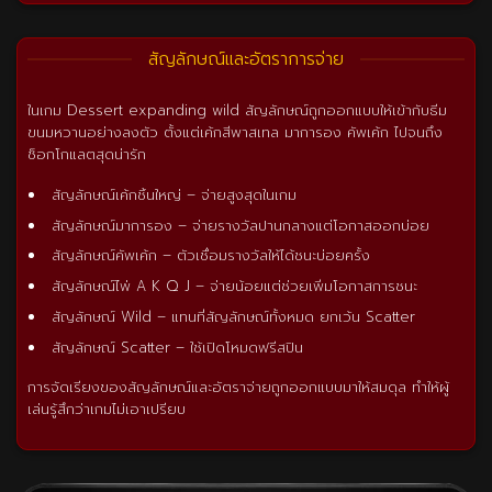
สัญลักษณ์และอัตราการจ่าย
ในเกม Dessert expanding wild สัญลักษณ์ถูกออกแบบให้เข้ากับธีม
ขนมหวานอย่างลงตัว ตั้งแต่เค้กสีพาสเทล มาการอง คัพเค้ก ไปจนถึง
ช็อกโกแลตสุดน่ารัก
สัญลักษณ์เค้กชิ้นใหญ่ – จ่ายสูงสุดในเกม
สัญลักษณ์มาการอง – จ่ายรางวัลปานกลางแต่โอกาสออกบ่อย
สัญลักษณ์คัพเค้ก – ตัวเชื่อมรางวัลให้ได้ชนะบ่อยครั้ง
สัญลักษณ์ไพ่ A K Q J – จ่ายน้อยแต่ช่วยเพิ่มโอกาสการชนะ
สัญลักษณ์ Wild – แทนที่สัญลักษณ์ทั้งหมด ยกเว้น Scatter
สัญลักษณ์ Scatter – ใช้เปิดโหมดฟรีสปิน
การจัดเรียงของสัญลักษณ์และอัตราจ่ายถูกออกแบบมาให้สมดุล ทำให้ผู้
เล่นรู้สึกว่าเกมไม่เอาเปรียบ