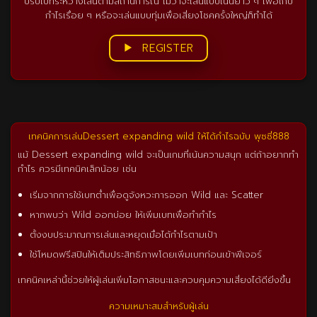
ปรับเบทระหว่างเล่นตามสถานการณ์ ไม่ว่าจะเล่นแบบเน้นยาว ๆ เพื่อเก็บ
กำไรเรื่อย ๆ หรือจะเล่นแบบทุ่มเพื่อเสี่ยงโชคครั้งใหญ่ก็ทำได้
REGISTER
เทคนิคการเล่นDessert expanding wild ให้ได้กำไรฉบับ พุซซี่888
แม้ Dessert expanding wild จะเป็นเกมที่เน้นความสนุก แต่ถ้าอยากทำ
กำไร ควรมีเทคนิคเล็กน้อย เช่น
เริ่มจากการใช้เบทต่ำเพื่อดูจังหวะการออก Wild และ Scatter
หากพบว่า Wild ออกบ่อย ให้เพิ่มเบทเพื่อทำกำไร
ตั้งงบประมาณการเล่นและหยุดเมื่อได้กำไรตามเป้า
ใช้โหมดฟรีสปินให้เต็มประสิทธิภาพโดยเพิ่มเบทก่อนเข้าฟีเจอร์
เทคนิคเหล่านี้ช่วยให้ผู้เล่นเพิ่มโอกาสชนะและควบคุมความเสี่ยงได้ดียิ่งขึ้น
ความเหมาะสมสำหรับผู้เล่น