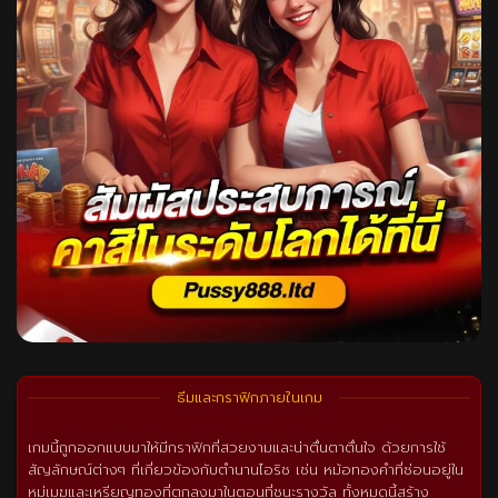
ธีมและกราฟิกภายในเกม
เกมนี้ถูกออกแบบมาให้มีกราฟิกที่สวยงามและน่าตื่นตาตื่นใจ ด้วยการใช้
สัญลักษณ์ต่างๆ ที่เกี่ยวข้องกับตำนานไอริช เช่น หม้อทองคำที่ซ่อนอยู่ใน
หมู่เมฆและเหรียญทองที่ตกลงมาในตอนที่ชนะรางวัล ทั้งหมดนี้สร้าง