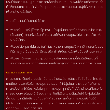
ปรับได้หลายแบบ ผู้เล่นสามารถเลือกจำนวนเงินเดิมพันได้ตามต้องการ ซึ่ง
ทำให้เกมนี้เหมาะสมสำหรับทั้งผู้เล่นที่มีงบประมาณน้อยและผู้ที่ต้องการเสี่ยง
เพื่อคว้ารางวัลใหญ่
ฟีเจอร์ที่น่าสนใจในเกมนี้ ได้แก่
ฟีเจอร์หมุนฟรี (Free Spins): เมื่อผู้เล่นสามารถได้สัญลักษณ์กระจาย
(Scatter) ตามเงื่อนไขที่กำหนด จะได้รับการหมุนฟรีที่สามารถนำมาซึ่ง
รางวัลใหญ่
ฟีเจอร์ตัวคูณ (Multiplier): ในระหว่างการหมุนฟรี หากมีการชนะในช่วง
ที่มีการคูณเงินรางวัล ฟีเจอร์นี้จะทำให้เงินรางวัลเพิ่มขึ้นอย่างมหาศาล
ฟีเจอร์แจ็คพอต (Jackpot): ความพิเศษของเกมนี้คือมีแจ็คพอตที่
สามารถเพิ่มเงินรางวัลให้กับผู้เล่นได้สูงสุดถึง 5พันเท่าของการเดิมพัน
ประสบการณ์การเล่น
การเล่นเกม Gaelic Luck นั้นค่อนข้างเพลิดเพลินและไม่ซับซ้อน โดยตัว
เกมมีความรวดเร็วในการหมุนแต่ละรอบ ทำให้ผู้เล่นสามารถสนุกไปกับการ
คาดหวังว่าจะได้รับรางวัลในทุกๆ การหมุน ทุกครั้งที่ได้สัญลักษณ์ที่ตรงกับ
การชนะบนเพย์ไลน์จะมีเสียงและกราฟิกที่เพิ่มความตื่นเต้นให้กับผู้เล่นได้มาก
ขึ้น นอกจากนี้ยังมีระบบที่ช่วยให้ผู้เล่นสามารถตั้งค่าการหมุนอัตโนมัติ
(Auto Spin) ได้ จึงเหมาะสมกับผู้เล่นที่ต้องการเล่นเกมในระยะยาวโดยไม่
ต้องกดหมุนเองในทุกๆ รอบ