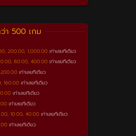
กว่า 500 เกม
00, 200.00, 1,000.00
เท่าเลยทีเดียว
0.00, 80.00, 400.00
เท่าเลยทีเดียว
, 200.00
เท่าเลยทีเดียว
0, 160.00
เท่าเลยทีเดียว
00.00
เท่าเลยทีเดียว
.00
เท่าเลยทีเดียว
.00, 10.00, 40.00
เท่าเลยทีเดียว
0.00
เท่าเลยทีเดียว