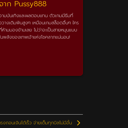
าดจาก Pussy888
ามบันเทิงและผลตอบแทน ตัวเกมมีธีมที่
งวางเดิมพันสูงๆ เหมือนเกมสล็อตอื่นๆ ใคร
ที่ห้ามมองข้ามเลย ไม่ว่าจะเป็นสายหมุนแบบ
จในพลังของเทพเจ้าแห่งโชคลาภแน่นอน!
ถอนเงินได้เร็ว จ่ายเต็มทุกบิลไม่มีอั้น