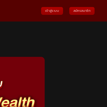
เข้าสู่ระบบ
สมัครสมาชิก