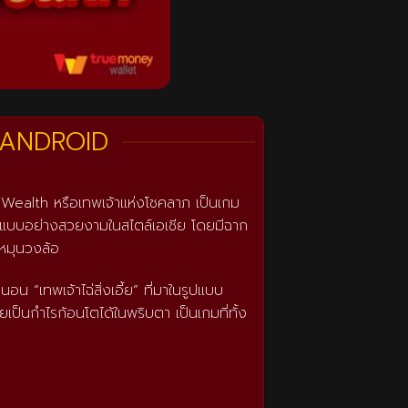
, ANDROID
Wealth หรือเทพเจ้าแห่งโชคลาภ เป็นเกม
ออกแบบอย่างสวยงามในสไตล์เอเชีย โดยมีฉาก
รหมุนวงล้อ
น “เทพเจ้าไฉ่สิ่งเอี้ย” ที่มาในรูปแบบ
ายเป็นกำไรก้อนโตได้ในพริบตา เป็นเกมที่ทั้ง