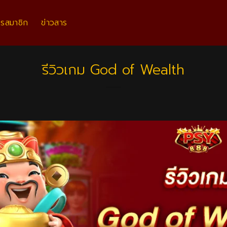
ครสมาชิก
ข่าวสาร
รีวิวเกม God of Wealth