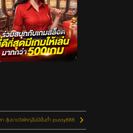
ลา ลุ้นรางวัลใหญ่ไม่มีขั้นต่ำ pussy888