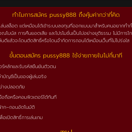
ทำไมการสมัคร pussy888 ถึงคุ้มค่ากว่าที่คิด
ีเล่นสล็อต แต่เหมือนได้เข้าระบบลงทุนที่ออกแบบมาสำหรับคนอยากทำกำ
โบนัส การคืนยอดเสีย และโปรโมชั่นเป็นไปอย่างยุติธรรม ไม่มีการโกง
่นดีแล้วจะโดนตัดสิทธิ์หรือโดนจำกัดการถอนได้เหมือนเว็บที่ไม่โปร่งใส
ขั้นตอนสมัคร pussy888 ใช้ง่ายภายในไม่กี่นาที
ซอร์หลักและรับรหัสยืนยันตัวตน
าบัญชีเป็นของผู้เล่นจริง
บอย่างปลอดภัย
มือถือหรือคอมพิวเตอร์ได้ทันที
้ฝาก–ถอนอัตโนมัติ
่อเปิดสิทธิ์การเล่นเกม