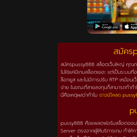
สมัครp
สมัครpussy888 สล็อตเว็บใหญ่ คุณภาพ
ไม่ใช่แค่มีเกมสล็อตเยอะ แต่เป็นระบบที
ล็อกยูส และไม่มีการปรับ RTP เหมือนเว็บเล
ง่าย ในขณะที่สายลงทุนก็สามารถทำกำไ
นี่คือเหตุผลว่าทำไม
ดาวน์โหลด puss
pu
pussy888 คือแพลตฟอร์มสล็อตออนไลน์ ที
Server ตรงจากผู้ให้บริการเกม ทำให้กา