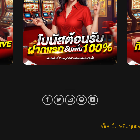
สล็อตปั่นเพลินทุกเว