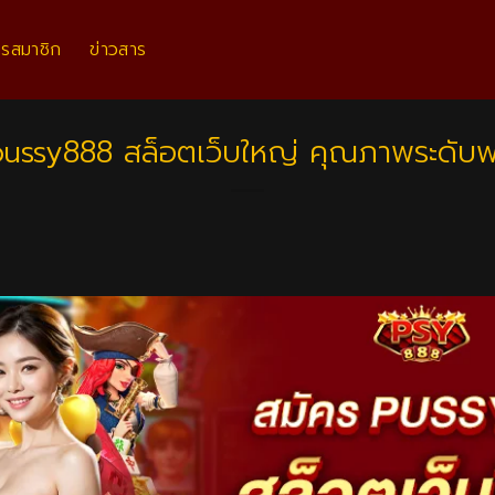
ครสมาชิก
ข่าวสาร
ussy888 สล็อตเว็บใหญ่ คุณภาพระดับพร