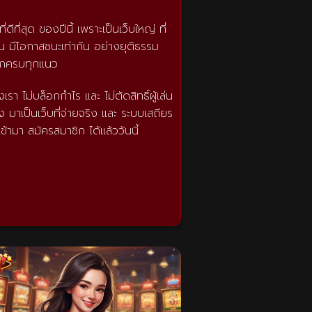
ีที่สุด ของปีนี้ เพราะเป็นเว็บใหญ่ ที่
ุน มีโอกาสชนะเท่ากัน อย่างยุติธรรม
ือกครบทุกแนว
 ไม่บล็อกกำไร และ ไม่ตัดสิทธิ์ผู้เล่น
 มาเป็นเว็บที่จ่ายจริง และ ระบบเสถียร
้ามา สมัครสมาชิก ได้แล้ววันนี้