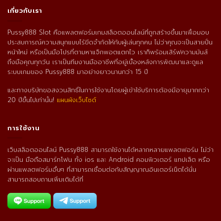
เกี่ยวกับเรา
Pussy888 Slot คือแพลตฟอร์มเกมสล็อตออนไลน์ที่ถูกสร้างขึ้นมาเพื่อมอบ
ประสบการณ์ความสนุกแบบไร้ขีดจำกัดให้กับผู้เล่นทุกคน ไม่ว่าคุณจะเป็นสายปั่น
หน้าใหม่ หรือเป็นมือโปรที่ตามหาแจ็กพอตแตกไว เราก็พร้อมเสิร์ฟความมันส์
ถึงมือคุณทุกวัน เราเป็นทีมงานมืออาชีพที่อยู่เบื้องหลังการพัฒนาและดูแล
ระบบเกมของ Pussy888 มาอย่างยาวนานกว่า 15 ปี
และทางบริษัทขอสงวนสิทธิ์ในการใช้งานโดยผู้เข้าใช้บริการต้องมีอายุมากกว่า
20 ปีขึ้นไปเท่านั้น!
แผนผังเว็บไซต์
การใช้งาน
เว็บสล็อตออนไลน์ Pussy888 สามารถใช้งานได้หลากหลายแพลตฟอร์ม ไม่ว่า
จะเป็น มือถือสมาร์ทโฟน ทั้ง ios และ Android คอมพิวเตอร์ แทปเล็ต หรือ
ผ่านแพลตฟอร์มอื่นๆ ที่สามารถเชื่อมต่อกับสัญญาณอินเตอร์เน็ตได้นั่น
สามารถสอบถามเพิ่มเติมได้ที่