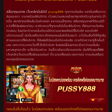
สล็อตคุณภาพ เว็บหลักมั่นใจได้
pussy888
ทุกการเดิมพัน เบทปั่นสล็อตวง
ล้อของเรา จะมาพร้อมให้บริการ ด้วยความสบายใจแก่สมาชิกปัจจุบันขาประจำ
หรือ สมาชิกหน้าใหม่ในวันข้างหน้า และตอนนี้ทุกคน สล็อตคุณภาพที่ต้องมีดี
กว่าที่ให้สัมผัสมาก่อน เราคัดสรรที่ทุกเกมได้นำมาให้บริการ ที่ผ่านการเดิมพัน
ทดสอบ ในแต่ละตัวเกมนั้นต้องมีอัตราออกผลลัพธ์ที่โปร่งใส และเปิดให้
บริการตอนนี้ นักปั่นสล็อตชาวไทยทุกคนมั่นใจได้เลยว่า จะได้รับสิ่งที่ดีที่สุดใน
ส่วนของเราที่ให้บริการ ที่สัมผัสได้แบบไม่ต้องสงสัย เราเข้าใจความรู้สึกนั้นดี
เลย เพราะการจะหาเว็บที่ไว้ใจได้จริงๆ ในสมัยนี้มันยากซะยิ่งกว่างมเข็มใน
มหาสมุทรซะอีก แต่ไม่ต้องห่วง วันนี้เรามีของดีมาบอกต่อ นั่นก็คือพุซซี่888
เว็บหลักเว็บตรงที่ไม่ผ่านเอเย่นต์ ที่จะมาเปลี่ยนประสบการณ์ การเล่นสล็อต
ของคุณไปตลอดกาล
ถอนไม่อั้นโอนไว โบนัสแตกบ่อย พร้อมเครดิตฟรีต่อยอดมากมาย