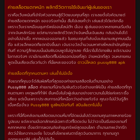
ค่ายสล็อตแตกหนัก พลิกชีวิตการใช้เงินแก่ผู้เล่นของเรา
เราคือเว็บพนันที่เข้าใจหัวอกคนสู้ชีวิตแบบคุณที่สุด เราเลยตั้งใจคัดมาแต่
ค่ายสล็อตแตกหนัก ของจริงเท่านั้น ลืมไปเลยคำว่า เล่นแล้วได้แต่เกลือ
เพราะเว็บเราเหมือนขุมทรัพย์ออนไลน์ดีๆ นี่เอง ผู้เล่นของเราหลายคนเริ่มต้น
จากเงินหลักร้อย แต่สามารถพลิกชีวิตคว้าเงินหมื่นเงินแสน กลับบ้านไปได้
อย่างไม่น่าเชื่อ หากพอมองออกแล้ว ในขณะคุณกำลังนั่งเล่นเกมสนุกๆบนมือ
ถือ แล้วแจ็คพอตก็แตกปังขึ้นมา เงินรางวัลจำนวนมหาศาลไหลเข้าบัญชีคุณ
ทันที ความรู้สึกแบบนั้นมันฟินจนพูดไม่ถูกเลย ที่นี่เราไม่ได้ขายฝัน แต่เรามอบ
โอกาสจริงๆ เรามีเกมสล็อตที่โบนัสออกบ่อยที่สุด จ่ายหนักที่สุด จนหลายคน
พูดเป็นเสียงเดียวกันว่า ที่นี่แหละของจริง
ดาวน์โหลด pussy888 apk
ค่ายสล็อตที่ทุกคนตามหา เล่นซ้ำไม่มีเบื่อ
สิ่งแรกที่คุณจะได้สัมผัสคือที่สุดของค่ายเกมสล็อตในตำนานอย่าง
Pussy888 สล็อต
ค่ายเกมที่นักเดิมพันตัวจริงต่างยกให้เป็น ค่ายสล็อตที่ทุก
คนตามหา เหตุผลที่ทำให้ ยืนหนึ่งในใจผู้เล่นมาอย่างยาวนานไม่ใช่แค่เพราะชื่อ
เสียง แต่เป็นเพราะประสบการณ์ที่เหนือกว่าอย่างแท้จริง คุณจะไม่มีวันรู้สึก
เบื่อหรือจำเจ
Pussy888 ยูสใหม่ปังทันที สปินส์แตกไม่อั้น
เพราะที่นี่คือคลังเกมสล็อตขนาดมหึมาที่อัดแน่นไปด้วยเกมคุณภาพหลายร้อย
รูปแบบ แต่ละเกมมีเอกลักษณ์เฉพาะตัวที่โดดเด่น ไม่ว่าจะเป็นธีมของเกมที่
หลากหลาย ตั้งแต่การผจญภัยล่าขุมทรัพย์สุดขอบโลก ตำนานเทพเจ้ากรีก
สัตว์นำโชคจากเอเชีย ไปจนถึงโลกแฟนตาซีสุดจินตนาการ ทุกเกมถูก
ออกแบบมาให้ เล่นซ้ำไม่มีเบื่อ