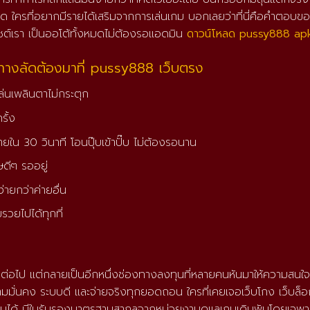
ใครที่อยากมีรายได้เสริมจากการเล่นเกม บอกเลยว่าที่นี่คือคำตอบขอ
ซต์เรา เป็นออโต้ทั้งหมดไม่ต้องรอแอดมิน
ดาวน์โหลด pussy888 ap
ีทางลัดต้องมาที่ pussy888 เว็บตรง
่นเพลินตาไม่กระตุก
รั้ง
ยใน 30 วินาที โอนปุ๊บเข้าปั๊บ ไม่ต้องรอนาน
ศษดีๆ รออยู่
ายกว่าค่ายอื่น
รวยไปได้ทุกที่
ีกต่อไป แต่กลายเป็นอีกหนึ่งช่องทางลงทุนที่หลายคนหันมาให้ความสนใจ
วามมั่นคง ระบบดี และจ่ายจริงทุกยอดถอน ใครที่เคยเจอเว็บโกง เว็บล็อ
อบได้ มีใบรับรองมาตรฐานสากลจากหน่วยงานดูแลเกมเดิมพันโดยเฉพา