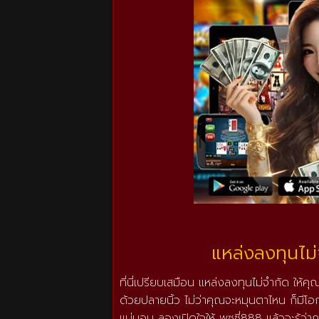
แหล่งลงทุนไม่
ที่นี่เปรียบเสมือน แหล่งลงทุนไม่จำกัด ให้ค
ด้วยปลายนิ้ว ไม่ว่าคุณจะหมุนตาไหน ก็มีโอ
แน่นอน ลองเปิดใจให้ พุซซี่888 แล้วจะรู้ว่