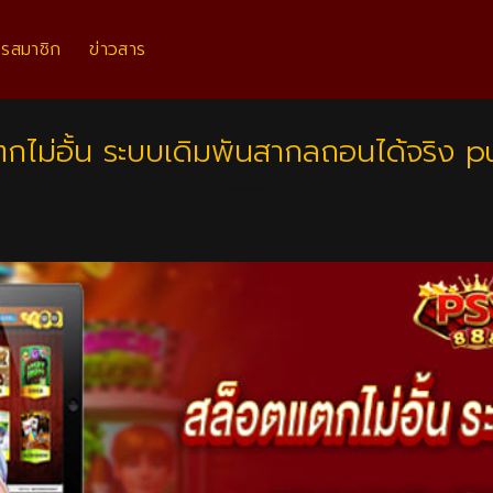
ครสมาชิก
ข่าวสาร
กไม่อั้น ระบบเดิมพันสากลถอนได้จริง 