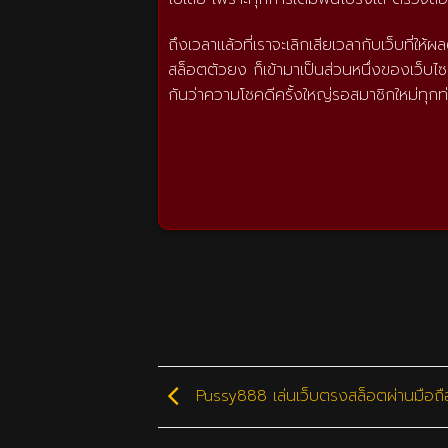
ถึงเวลาแล้วที่เราจะเลิกเสียเวลากับเว็บที่ให้
สล็อตตัวยง ก็เข้ามาเป็นส่วนหนึ่งของเว็บไซต
กันว่าความโชคดีครั้งใหญ่รอสมาชิกใหม่ทุกท่
Pussy888 เล่นเว็บตรงสล็อตผ่านมือถื