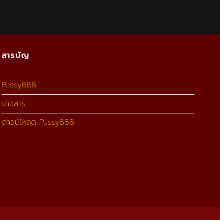
สารบัญ
Pussy888
ข่าวสาร
ดาวน์โหลด Pussy888