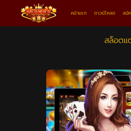
Skip
to
หน้าแรก
ดาวน์โหลด
สมั
content
สล็อตแต