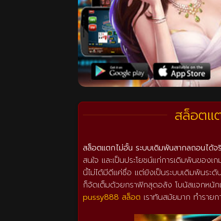
สล็อตแต
สล็อตแตกไม่อั้น ระบบเดิมพันสากลถอนได้
สนใจ และเป็นประโยชน์แก่การเดิมพันของเกมค่
นี้ไม่ได้มีดีแค่ชื่อ แต่ยังเป็นระบบเดิมพั
ก็จัดเต็มด้วยกราฟิกสุดอลัง โบนัสแจกหนั
pussy888 สล็อต
เราทันสมัยมาก ทำรายการ