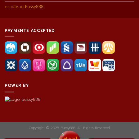
ดาวน์โหลด Pussy888
PAYMENTS ACCEPTED
POWER BY
Copyright © 2025 Pussy888. All Rights Reserved.