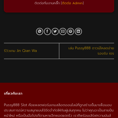
ติดต่อทีมงานคลิ๊ก [
ติดต่อ Admin
]
เล่น Pussy888 ดาวน์โหลดง่าย
รีวิวเกม Jin Qian Wa
รองรับ ios
เกี่ยวกับเรา
Pussy888 Slot คือแพลตฟอร์มเกมสล็อตออนไลน์ที่ถูกสร้างขึ้นมาเพื่อมอบ
ประสบการณ์ความสนุกแบบไร้ขีดจำกัดให้กับผู้เล่นทุกคน ไม่ว่าคุณจะเป็นสายปั่น
หน้าใหม่ หรือเป็นมือโปรที่ตามหาแจ็กพอตแตกไว เราก็พร้อมเสิร์ฟความมันส์