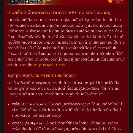
เกมสล็อตแจ็คพอตเยอะ มากกว่า 500 เกม รอนักพนันอยู่
เกมสล็อตให้เลือกมากกว่า 500 เกม จุใจจนเลือกไม่ถูก พร้อมอัดแน่นด้วย
แจ็คพอตใหญ่ และโบนัสทวีคูณให้คุณได้แบบไม่อั้น ถูกใจสายทุนน้อยแน่นอน
แต่ถ้าอยากเพิ่มโอกาสแตก โบนัสเยอะ ก็เติมเงินแล้วสะสมยอดเล่นต่อเนื่อง
รับเครดิตฟรีหรือฟรีสปิน ไปใช้เพิ่มรับทรัพย์ลุ้นรางวัลไม่จำกัดไปอีก เข้ามาที่
พุซซี่888 คุณจะได้เจอกับหมวดเกมสล็อตมากกว่าที่คิด มีให้เลือกเล่นเป็นทาง
สร้างกำไรแบบไม่มีเบื่อ แต่ละเกมก็มีธีมและฟีเจอร์เด็ดๆ ที่แตกต่างกันไป
รับรองว่าไม่มีคำว่าเบื่อแน่นอน ไม่ว่าคุณจะชอบเกมแนวไหน สไตล์ไหน ที่นี่มี
ครบจบในที่เดียว มาเปลี่ยนเงินที่นิ่งเฉยอยู่ สร้างให้เป็นเงินหมื่นเงินแสนกันดี
กว่ากับ
ดาวน์โหลด pussy888 apk
สนุกทุกบทบาทในเกม พร้อมการเล่นที่สะดวก
การปั่นสล็อตที่
pussy888 ทางเข้า
ไม่ใช่แค่การกดหมุนไปวันๆ แต่มันคือ
ความสนุกที่มาพร้อมกับระบบเกมสุดล้ำที่ซ่อนอยู่ในตัวสล็อต ทำให้การเล่น
ของคุณน่าตื่นเต้นและมีมิติกว่าที่เคย มาดูกันว่ามีอะไรเด็ดๆบ้าง
ฟรีสปิน (Free Spins):
โหมดหมุนฟรีสุดฮิต! คุณจะได้หมุนสล็อตโดยไม่
ต้องใช้เงินตัวเองแม้แต่บาทเดียว แต่ยังลุ้นรางวัลได้เหมือนเดิม ยิ่งได้
หมุนฟรีเยอะ โอกาสรวยก็ยิ่งสูง
ตัวคูณ (Multiplier):
ฟีเจอร์เด็ดที่ทำให้รวยไวขึ้น! เมื่อคุณชนะรางวัล
พร้อมสัญลักษณ์นี้ เงินรางวัลจะถูกคูณเพิ่มเข้าไปหลายเท่าตัว ทำให้การ