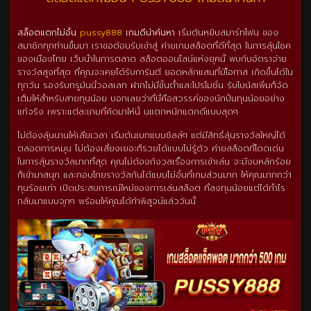
สล็อตแตกไม่อั้น
pussy888
เกมดีน่าค้นหา
เริ่มต้นหยิบสมาร์ทโฟน ของ
สมาชิกทุกท่านขึ้นมา เราขอต้อนรับเข้าสู่ ค่ายเกมสล็อตที่ดีที่สุด ในการลุ้นโชค
ของเมืองไทย เว็บนำในการตลาด สล็อตออนไลน์แห่งยุคนี้ พบกับอัตราจ่าย
รางวัลสูงที่สุด ที่คุณจะเคยได้รับการันตี ยอดหลักแสนที่มีโอกาส เกิดขึ้นได้ใน
ทุกวัน รองรับทรูมันนี่วอลเลท ฝากไม่มีขั้นต่ำและโปรโมชั่น รับโบนัสเพิ่มก็จัด
เต็มให้สำหรับสายทุนน้อย บอกเลยว่าที่นี่คือสวรรค์ของนักปั่นทุนน้อยอย่าง
แท้จริง เพราะแต่ละเกมที่คัดมาให้นั้ นแตกหนักแตกดีแบบสุดๆ
ไม่ต้องลุ้นนานให้เสียเวลา เริ่มต้นเบทแบบชิลล์ๆ แต่มีสิทธิ์ลุ้นรางวัลใหญ่ได้
ตลอดการหมุน ไม่ต้องเสี่ยงเยอะก็รวยได้แบบไม่รู้ตัว ค่ายสล็อตที่โดดเด่น
ในการลุ้นรางวัลมากที่สุด คุณไม่ต้องกังวลเรื่องการเข้าเล่น จะมีงบหลักร้อย
ก็เข้ามาสนุก และกอบโกยรางวัลกันได้แบบไม่อั้นที่เกมส่วนมาก ให้คุณมากกว่า
ทุนร้อยเท่า เปิดประสบการณ์ใหม่ของการเล่นสล็อต ที่ลงทุนน้อยแต่ได้กำไร
กลับมาแบบจุกๆ พร้อมให้คุณได้ท้าพิสูจน์แล้ววันนี้