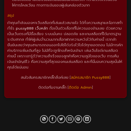
ให้การไหลเวียน ทางการเงินของผู้เล่นคล่องตัวมาก
สรุป
ถ้าคุณกำลังมองหาเว็บสล็อตที่เล่นแล้วสบายใจ ได้ทั้งความสนุกและโอกาสทำ
กำไร
pussy888 เว็บหลัก
ถือเป็นตัวเลือกที่ไม่ควรมองข้ามเลย ด้วยความ
เป็นเว็บตรงที่มีชื่อเสียง ระบบมั่นคง ปลอดภัย และเกมสล็อตที่ได้มาตรฐาน
ระดับสากล ทำให้ผู้เล่นจำนวนมากเลือกฝากความหวังไว้กับค่ายนี้ เรากล้า
ยืนยันเลยว่าคุณสามารถถอนออกไปใช้ได้จริงไว้ใจได้ทุกยอดถอน ไม่มีการหัก
ค่าบริการเพิ่มเติมที่สูง ไม่มีที่จะถูกโกงสำหรับเข้ามา เล่นเว็บไซต์เกมสล็อต
ค่ายนี้ เพราะเขารู้ดีว่าความสำเร็จของลูกค้าคือความภูมิใจของเว็บ การเห็น
เงินเข้าบัญชีไว คือความสุขที่สุดของคนเล่นสล็อต และที่นี่มอบความสุขนั้นให้
คุณได้แน่นอน
สนใจสัมครสมาชิกคลิ๊กลิ้งค์เลย [
สมัครสมาชิก Pussy888
]
ติดต่อทีมงานคลิ๊ก [
ติดต่อ Admin
]