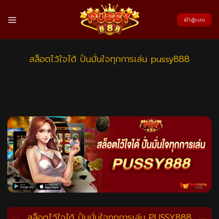
Skip
to
เข้าสู่ระบบ
content
สล็อตไว้ใจได้ ปั่นมั่นใจทุกการเล่น pussy888
สล็อตไว้ใจได้ ปั่นมั่นใจทุกการเล่น pussy888
สล็อตไว้ใจได้ ปั่นมั่นใจทุกการเล่น PUSSY888