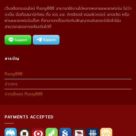
เว็บสล็อตออนไลน์ Pussy888 สามารถใช้งานได้หลากหลายแพลตฟอร์ม ไม่ว่า
จะเป็น มือถือสมาร์ทโฟน ทั้ง ios และ Android คอมพิวเตอร์ แทปเล็ต หรือ
ผ่านแพลตฟอร์มอื่นๆ ที่สามารถเชื่อมต่อกับสัญญาณอินเตอร์เน็ตได้นั่น
สามารถสอบถามเพิ่มเติมได้ที่
สารบัญ
Pussy888
ข่าวสาร
ดาวน์โหลด Pussy888
PAYMENTS ACCEPTED