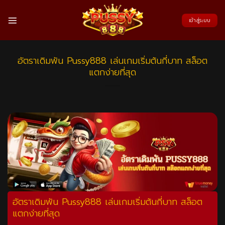
Skip
to
เข้าสู่ระบบ
content
อัตราเดิมพัน Pussy888 เล่นเกมเริ่มต้นกี่บาท สล็อต
แตกง่ายที่สุด
อัตราเดิมพัน Pussy888 เล่นเกมเริ่มต้นกี่บาท สล็อต
แตกง่ายที่สุด