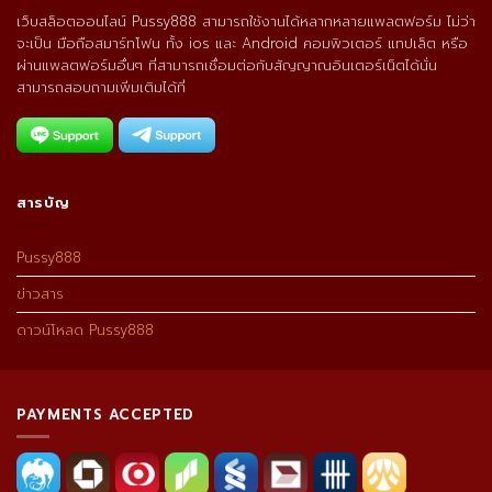
เว็บสล็อตออนไลน์ Pussy888 สามารถใช้งานได้หลากหลายแพลตฟอร์ม ไม่ว่า
จะเป็น มือถือสมาร์ทโฟน ทั้ง ios และ Android คอมพิวเตอร์ แทปเล็ต หรือ
ผ่านแพลตฟอร์มอื่นๆ ที่สามารถเชื่อมต่อกับสัญญาณอินเตอร์เน็ตได้นั่น
สามารถสอบถามเพิ่มเติมได้ที่
สารบัญ
Pussy888
ข่าวสาร
ดาวน์โหลด Pussy888
PAYMENTS ACCEPTED