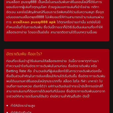
เกมสล็อต pussy888 เป็นหนึ่งในเกมเดิมพันคาสิโนออนไลน์ที่ได้รับการ
ยอมรับจากผู้เล่นทั่วทุกมุมโลก ด้วยรูปแบบการเล่นที่เข้าใจง่าย กติกา
ชัดเจน และยังมีสัญลักษณ์ที่มอบรางวัลพิเศษให้ร่วมรับความสนุก ซึ่งจุด
เด่นของเกมสล็อตพุซซี่888 ไม่เพียงแต่ให้ท่านสามารถเข้ามาเล่นเกมผ่าน
การ
ดาวน์โหลด pussy888 apk
ได้ทุกเครือข่ายเท่านั้น แต่ยังไม่มี
กำหนดขั้นต่ำในการเดิมพัน ซึ่งวันนี้ทางเราก็มีวิธีเริ่มต้นเล่นเกมที่จะทำให้
สล็อตแตกง่าย โดยจะเป็นยังไง สามารถติดตามได้ในบทความนี้เลย
อัตราเดิมพัน คืออะไร?
ก่อนที่จะเริ่มเข้าสู่วิธีเล่นเกมให้สล็อตแตกง่าย วันนี้เราจะพาทุกท่านมา
ทำความเข้าใจกับอัตราการเดิมพันในเกมก่อน ซึ่งอัตราเดิมพัน หรือ
Betting Rate คือ จำนวนเงินที่ผู้เล่นเลือกใช้ในการวางเดิมพันต่อครั้ง
ซึ่งเป็นส่วนสำคัญในการขับเคลื่อนให้เกมได้เริ่มต้นขึ้น ซึ่งอัตราการเดิมพัน
พบได้บนเกมคาสิโนออนไลน์ทุกประเภททั้ง สล็อต ไฮโล กีฬา บาคาร่า ไป
จนถึงการแทงหวย เรียกได้ว่า แค่ท่านเติมเงินเข้ากระเป๋าอิเล็กทรอนิกส์ก็
สามารถเล่นเกมที่ต้องการได้เลยทันทีนั่นเอง ซึ่งอัตราการเดิมพันนอกจาก
จะช่วยให้สามารถเริ่มเกมได้แล้ว ยังมีความสำคัญอื่นอีก ดังนี้!
ทำให้อัตราจ่ายสูง
ทำให้เข้าสู่โบนัส