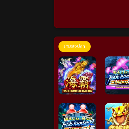
เกมยิงปลา