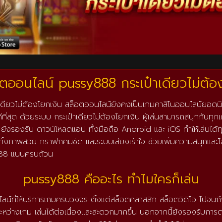
อตออนไลน์ pussy888 กระเป๋าเดียวไม่ต้อ
เดียวไม่ต้องโยกเงิน สล็อตออนไลน์ยังคงเป็นเกมคาสิโนออนไลน์ยอ
ีที่สุด ด้วยระบบ กระเป๋าเดียวไม่ต้องโยกเงิน ผู้เล่นสามารถสนุกกับทุ
 ยังรองรับ ดาวน์โหลดแอป ทั้งมือถือ Android และ iOS ทำให้เล่นได้ทุ
ทั้งภาพสวย กราฟิกคมชัด และระบบเสียงเร้าใจ ช่วยเพิ่มความสนุกแล
y888 แบบครบถ้วน
pussy888 คืออะไร ทำไมใครก็เล่น
ที่ให้บริการเกมครบวงจร ตั้งแต่สล็อตคลาสสิก สล็อตวิดีโอ ไปจนถ
งินระหว่างเกม เล่นได้ต่อเนื่องและสะดวกมากขึ้น นอกจากนี้ยังรองรับกา