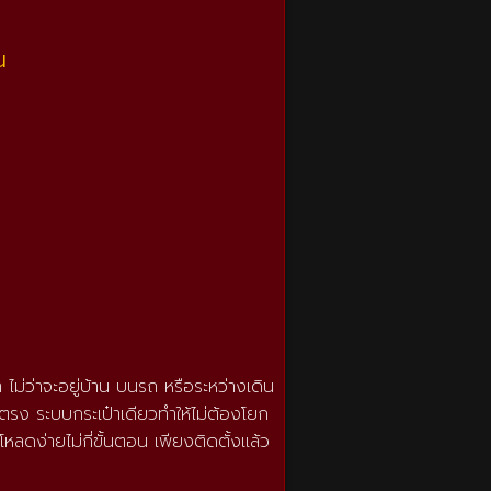
น
ไม่ว่าจะอยู่บ้าน บนรถ หรือระหว่างเดิน
บตรง ระบบกระเป๋าเดียวทำให้ไม่ต้องโยก
ลดง่ายไม่กี่ขั้นตอน เพียงติดตั้งแล้ว