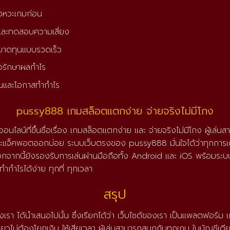
จังหวะเกมก่อน
ธ์และทดสอบความเสี่ยง
สขาดทุนแบบรวดเร็ว
ื่อรักษาผลกำไร
ทุนและโอกาสทำกำไร
pussy888 เกมสล็อตแตกง่าย จ่ายจริงไม่มีโกง
น์ที่ขึ้นชื่อเรื่อง เกมสล็อตแตกง่าย และ จ่ายจริงไม่มีโกง ผู้เล่น
และแจ็คพอตออกบ่อย ระบบเว็บตรงของ pussy888 มั่นใจได้ว่าทุกการเ
อ นอกจากนี้ยังรองรับการเล่นผ่านมือถือทั้ง Android และ iOS พร้อมระบบ
กำไรได้ง่าย ทุกที่ ทุกเวลา
สรุป
เรา ได้นำเสนอไปนั้น ซึ่งเรียกได้ว่า เว็บไซต์ของเรา เป็นแพลตฟอร์ม เ
เดียวไม่ต้องโยกเงิน ให้เสียเวลา ผู้เล่นสามารถสนุกกับทุกเกม ในบัญชีเ