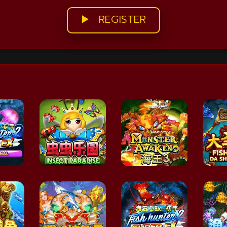
REGISTER