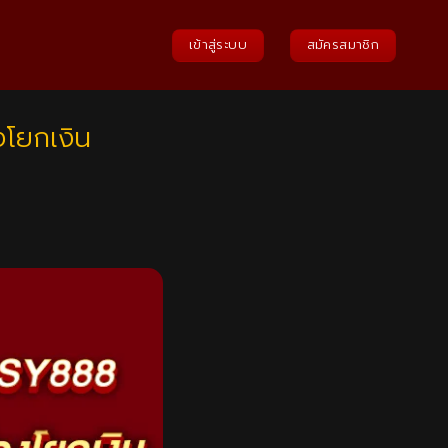
เข้าสู่ระบบ
สมัครสมาชิก
งโยกเงิน