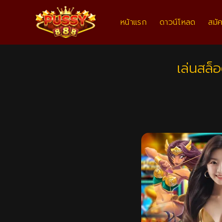
Skip
to
หน้าแรก
ดาวน์โหลด
สมั
content
เล่นสล็