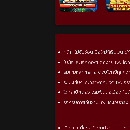
กติกาไม่ซับซ้อน มือใหม่ก็เริ่มเล่นได้ท
โบนัสและแจ็คพอตแตกง่าย เพิ่มโอ
ธีมเกมหลากหลาย ตอบโจทย์ทุกควา
ระบบเสียงและกราฟิกคมชัด เพิ่มอ
ใช้กระเป๋าเดียว เดิมพันต่อเนื่อง ไม
รองรับการเล่นผ่านแอปและเว็บตรง 
เลือกเกมที่ตรงกับงบประมาณและสไ