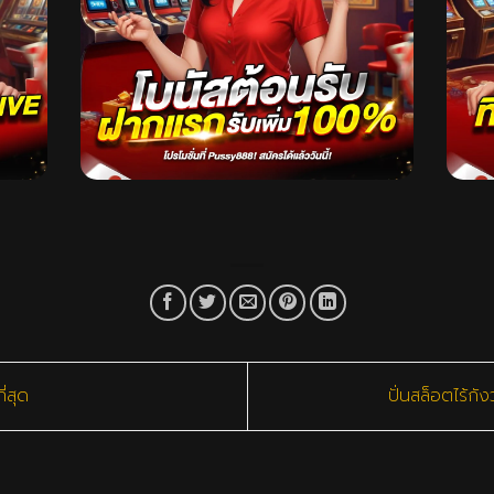
่สุด
ปั่นสล็อตไร้