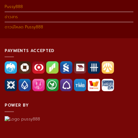
Pussy888
ข่าวสาร
ดาวน์โหลด Pussy888
PAYMENTS ACCEPTED
POWER BY