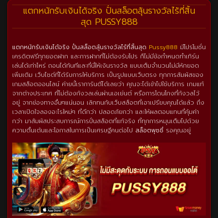
แตกหนักรับเงินได้จริง ปั่นสล็อตลุ้นรางวัลไร้ที่สิ้น
สุด PUSSY888
แตกหนักรับเงินได้จริง ปั่นสล็อตลุ้นรางวัลไร้ที่สิ้นสุด
Pussy888
มีโปรโมชั่น
เครดิตฟรีทุกยอดฝาก และการฝากที่ไม่ต้องรับโปร ก็ไม่มีข้อกำหนดทำเทิร์น
เล่นได้เท่าไหร่ ถอนได้ทันทีและที่นี่ให้เงินรางวัล แบบเต็มจำนวนไม่มีหักยอด
เพิ่มเติม เว็บไซต์ที่ได้รับการให้บริการ เป็นรูปแบบเว็บตรง ทุกการสัมผัสของ
เกมสล็อตออนไลน์ ค่ายนี้เราการันตีได้เลยว่า คุณจะได้เข้าไปใช้บริการ เกมแท้
จากต่างประเทศ ที่ไม่ต้องกังวลเล่นผ่านเอเย่นต์ หรือการโดนโกงที่กังวลไว้
อยู่ จากข่องทางอื่นๆแน่นอน เลิกทนกับเว็บสล็อตที่เอาเปรียบคุณได้แล้ว ถึง
เวลาเปิดใจลองอะไรใหม่ๆ ที่ดีกว่า ปลอดภัยกว่า และให้ผลตอบแทนที่คุ้มค่า
กว่า มาสัมผัสประสบการณ์การปั่นสล็อตที่แท้จริง ที่ทุกการหมุนเต็มไปด้วย
ความตื่นเต้นและโอกาสในการเป็นเศรษฐีคนต่อไป
สล็อตพุซซี่
รอคุณอยู่