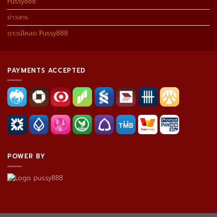
Pussy888
ข่าวสาร
ดาวน์โหลด Pussy888
PAYMENTS ACCEPTED
POWER BY