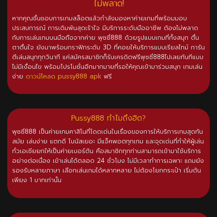
ไม่พลาด!
หากคุณชื่นชอบการเกมสล็อตแล้วกำลังมองหาค่ายเกมที่พร้อมมอบ
ประสบการณ์ การเดิมพันสุดเร้าใจ มีบริการระดับมืออาชีพ ต้องไม่พลาด
กับการเล่นเกมบนมือถือจากค่าย พุซซี่888
ด้วยรูปแบบเกมที่ทั้งสนุก ตื่น
ตาตื่นใจ ยังมาพร้อมกราฟิกระดับ 3D ที่คอยให้บริการแบบเรียลไทม์ การัน
ตีเล่นสนุกทุกวินาที แค่สมัครสมาชิกก็รับเครดิตฟรีพุซซี่888ไปเลยทันทีแบบ
ไม่มีเงื่อนไข พร้อมโปรโมชั่นอีกมากมายที่รอให้คุณเข้ามาร่วมสนุก เกมเล่น
ง่าย
ดาวน์โหลด pussy888 apk
ฟรี
Pussy888 ทำไมถึงฮิต?
พุซซี่888 เป็นค่ายเกมคาสิโนที่โดดเด่นในเรื่องของการให้บริการเกมสุดทัน
สมัย เล่นง่าย แตกดี โบนัสเยอะ มีแจ็คพอตทุกเกม และจุดเด่นที่ทำให้ผู้เล่น
ทั่วเอเชียยกให้เป็นค่ายเบอร์ต้น คือสมาชิกทุกท่านสามารถเข้ามาใช้บริการ
อย่างต่อเนื่อง เข้าเล่นได้ตลอด 24 ชั่วโมง ไม่มีเวลาทำการเฉพาะ แถมยัง
รองรับหลายภาษา เลือกเล่นเกมได้หลากหลาย ไม่ต้องโยกกระเป๋า เริ่มต้น
เพียง 1 บาทเท่านั้น