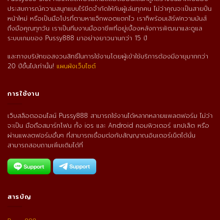
ประสบการณ์ความสนุกแบบไร้ขีดจำกัดให้กับผู้เล่นทุกคน ไม่ว่าคุณจะเป็นสายปั่น
หน้าใหม่ หรือเป็นมือโปรที่ตามหาแจ็กพอตแตกไว เราก็พร้อมเสิร์ฟความมันส์
ถึงมือคุณทุกวัน เราเป็นทีมงานมืออาชีพที่อยู่เบื้องหลังการพัฒนาและดูแล
ระบบเกมของ Pussy888 มาอย่างยาวนานกว่า 15 ปี
และทางบริษัทขอสงวนสิทธิ์ในการใช้งานโดยผู้เข้าใช้บริการต้องมีอายุมากกว่า
20 ปีขึ้นไปเท่านั้น!
แผนผังเว็บไซต์
การใช้งาน
เว็บสล็อตออนไลน์ Pussy888 สามารถใช้งานได้หลากหลายแพลตฟอร์ม ไม่ว่า
จะเป็น มือถือสมาร์ทโฟน ทั้ง ios และ Android คอมพิวเตอร์ แทปเล็ต หรือ
ผ่านแพลตฟอร์มอื่นๆ ที่สามารถเชื่อมต่อกับสัญญาณอินเตอร์เน็ตได้นั่น
สามารถสอบถามเพิ่มเติมได้ที่
สารบัญ