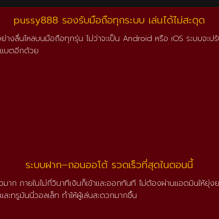
pussy888 รองรับมือถือทุกระบบ เล่นได้ไม่สะดุด
่างลื่นไหลบนมือถือทุกรุ่น ไม่ว่าจะเป็น Android หรือ iOS ระบบจะปรับอ
องแบตอีกด้วย
ระบบฝาก–ถอนออโต้ รวดเร็วที่สุดในตอนนี้
ก ภายในไม่กี่วินาทีเงินก็เข้าและออกทันที ไม่ต้องผ่านแอดมินให้ยุ่
ะทรูมันนี่วอลเล็ท ทำให้ผู้เล่นสะดวกมากขึ้น