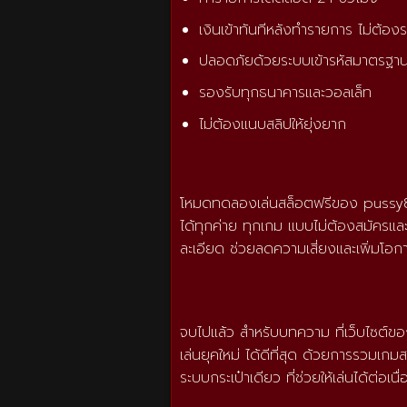
เงินเข้าทันทีหลังทำรายการ ไม่ต้อง
ปลอดภัยด้วยระบบเข้ารหัสมาตรฐา
รองรับทุกธนาคารและวอลเล็ท
ไม่ต้องแนบสลิปให้ยุ่งยาก
โหมดทดลองเล่นสล็อตฟรีของ pussy888 
ได้ทุกค่าย ทุกเกม แบบไม่ต้องสมัครและ
ละเอียด ช่วยลดความเสี่ยงและเพิ่มโอกาส
จบไปแล้ว สำหรับบทความ ที่เว็บไซต์ของ
เล่นยุคใหม่ ได้ดีที่สุด ด้วยการรวมเกม
ระบบกระเป๋าเดียว ที่ช่วยให้เล่นได้ต่อเนื