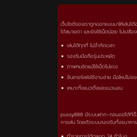
เว็บไซต์ของเราถูกออกแบบมาให้เล่นได้อย
ได้สบายตา และยังใช้เน็ตน้อย ไม่เปลื
เล่นได้ทุกที่ ไม่จำกัดเวลา
รองรับมือถือรุ่นประหยัด
ภาพคมชัดแม้ใช้เน็ตไม่แรง
อินเทอร์เฟซใช้งานง่าย มือใหม่ไม่งง
เหมาะทั้งแนวตั้งและแนวนอน
pussy888 มีระบบฝาก–ถอนออโต้ที่เร็วมา
การเล่น โดยตัวระบบรองรับทั้งธนาคารแล
ทำรายการได้ตลอด 24 ชั่วโมง