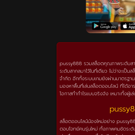
pussy888 รวมสล็อตคุณภาพระดับสากล 
ระดับสากลมาไว้ในที่เดียว ไม่ว่าจะเป็
จำกัด อีกทั้งระบบเกมยังผ่านมาตรฐาน
มองหาพื้นที่เล่นสล็อตออนไลน์ ที่ได้
โอกาสทำกำไรแบบจริงจัง เหมาะทั้งผู้เล
pussy8
สล็อตออนไลน์น้องใหม่อย่าง pussy888 
ตอบโจทย์คนรุ่นใหม่ ทั้งภาพคมชัดระดั