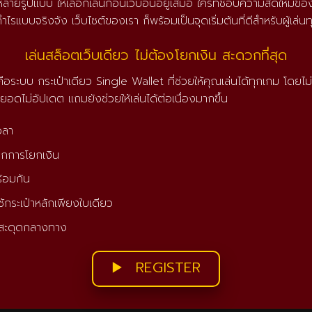
ลายรูปแบบ ให้เลือกเล่นก่อนเว็บอื่นอยู่เสมอ ใครที่ชอบความสดใหม่ของเ
ไรแบบจริงจัง เว็บไซต์ของเรา ก็พร้อมเป็นจุดเริ่มต้นที่ดีสำหรับผู้เล่น
เล่นสล็อตเว็บเดียว ไม่ต้องโยกเงิน สะดวกที่สุด
ะบบ กระเป๋าเดียว Single Wallet ที่ช่วยให้คุณเล่นได้ทุกเกม โดยไม่ต
ยอดไม่อัปเดต แถมยังช่วยให้เล่นได้ต่อเนื่องมากขึ้น
วลา
กการโยกเงิน
ร้อมกัน
กระเป๋าหลักเพียงใบเดียว
ม่สะดุดกลางทาง
REGISTER