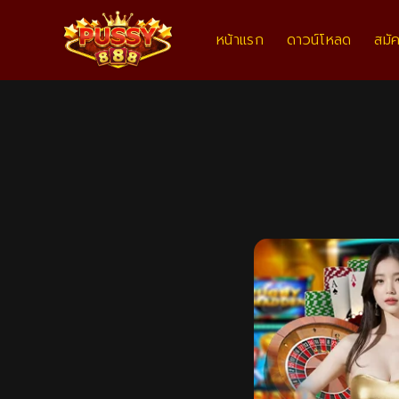
Skip
to
หน้าแรก
ดาวน์โหลด
สมั
content