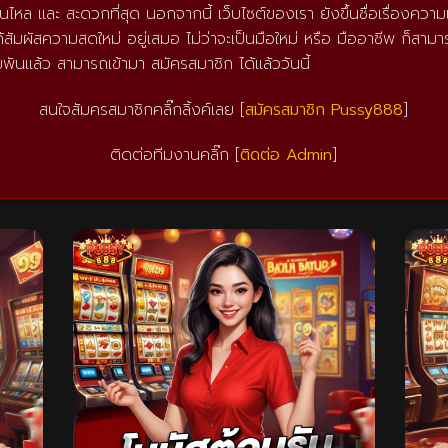
ลื่นไหล และ สะดวกที่สุด นอกจากนี้ เว็บไซต์ของเรา ยังขึ้นชื่อเรื่องค
นได้สัมผัสความสดใหม่ อยู่เสมอ ไม่ว่าจะเป็นมือใหม่ หรือ มืออาชีพ ก็สา
ิมพันแล้ว สามารถเข้ามา สมัครสมาชิก ได้แล้ววันนี้
สนใจสัมครสมาชิกคลิ๊กลิ้งค์เลย [
สมัครสมาชิก Pussy888
]
ติดต่อทีมงานคลิ๊ก [
ติดต่อ Admin
]