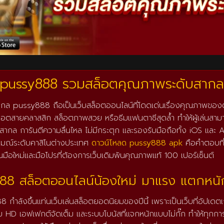
pussy888 รวมสล็อตคุณภาพระดับสาก
pussy888 ถือเป็นเว็บสล็อตออนไลน์ที่โดดเด่นเรื่องคุณภาพของตั
นสล็อตสายคลาสสิก สล็อตภาพสวย หรือธีมแฟนตาซีสุดล้ำ ทำให้ผู้เล่นสา
สากล การันตีความลื่นไหล ไม่มีกระตุก และรองรับมือถือทั้ง iOS แล
อารมณ์ระดับคาสิโนต่างประเทศ
ดาวน์โหลด pussy888 apk
คือคำตอบที่
่นมือใหม่และมือโปรที่ต้องการเว็บเดิมพันคุณภาพแท้ 100 เปอร์เซ็นต์
88 สล็อตออนไลน์น้องใหม่ มาแรง แตกหนั
กำลังขึ้นแท่นเว็บเล่นสล็อตยอดนิยมของปีนี้ เพราะเป็นเว็บที่อัปเด
บ HD เอฟเฟกต์จัดเต็ม และระบบโบนัสที่แจกหนักแบบไม่กั๊ก ทำให้ทุกกา