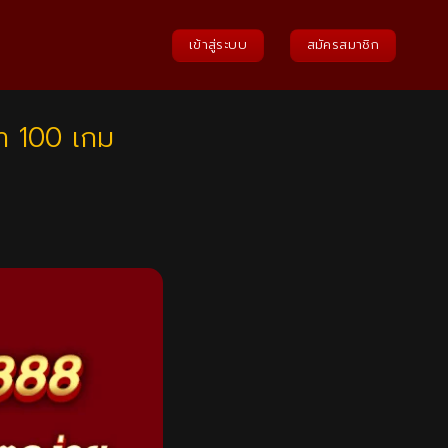
เข้าสู่ระบบ
สมัครสมาชิก
า 100 เกม