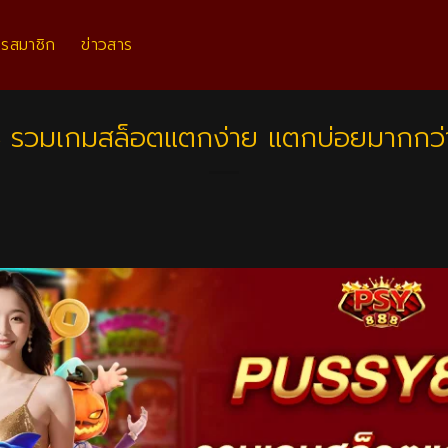
ครสมาชิก
ข่าวสาร
 รวมเกมสล็อตแตกง่าย แตกบ่อยมากกว่