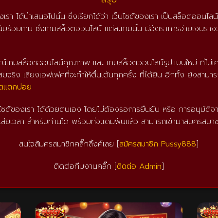
รา ได้นำเสนอไปนั้น ซึ่งเรียกได้ว่า เว็บไซต์ของเรา เป็นสล็อตออนไลน์
้อยเกม ซึ่งเกมสล็อตออนไลน์ แต่ละเกมนั้น มีอัตราการจ่ายเงินรางวัลท
การณ์เกมสล็อตออนไลน์คุณภาพ และ เกมสล็อตออนไลน์รูปแบบใหม่ ที่ไม่เ
ง เสียงเอฟเฟคที่จะทำให้ตื่นเต้นทุกครั้ง ที่ได้ยิน อีกทั้ง ยังสามาร
อตแตกบ่อย
ซต์ของเรา ได้ด้วยตนเอง โดยไม่ต้องรอการยืนยัน หรือ การอนุมัติจากเจ
รไม่เสียเวลา สำหรับท่านใด พร้อมที่จะเดิมพันแล้ว สามารถเข้ามาสมัครสมาช
สนใจสัมครสมาชิกคลิ๊กลิ้งค์เลย [
สมัครสมาชิก Pussy888
]
ติดต่อทีมงานคลิ๊ก [
ติดต่อ Admin
]