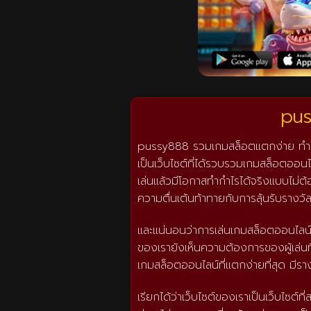
pus
pussy888 รวมเกมสล็อตแตกง่าย ทำกำไร
เป็นเว็บไซต์ที่ได้รวบรวมเกมสล็อตออนไ
เล่นแล้วมีโอกาสทำกำไรได้จริงแบบไม่ต
ความตื่นเต้นท้าทายกับการลุ้นรับรางวั
และแน่นอนว่าการเล่นเกมสล็อตออนไลน์นั้
ของเรายังเห็นความต้องการของผู้เล่นท
เกมสล็อตออนไลน์ที่แตกง่ายที่สุด มีรางว
เรียกได้ว่าเว็บไซต์ของเราเป็นเว็บไซต์ท