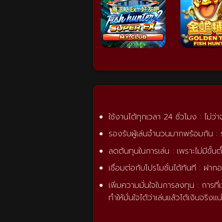
ใช้งานได้ทุกเวลา 24 ชั่วโมง : ไม่ว่
รองรับผู้เล่นจำนวนมากพร้อมกัน 
ลดต้นทุนในการเล่น : เพราะไม่มีขั้น
เชื่อมต่อกับโปรโมชั่นได้ทันที : ฝา
เพิ่มความมั่นใจในการลงทุน : การที
ทำให้มั่นใจได้ว่าเล่นแล้วได้เงินจริงแ