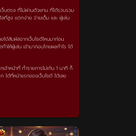
เว็บตรง ที่ไม่ผ่านตัวแทน ที่ได้รวบรวม
ี่สูง แตกง่าย จ่ายเต็ม และ ผู้เล่น
คยได้สัมผัสจากเว็บไซต์ไหนมาก่อน
ถทำให้ผู้เล่น เข้ามากอบโกยผลกำไร ได้
้าหน้าที่ ทำรายการไม่เกิน 1 นาที ก็
ิก ได้ที่หน้าแรกของเว็บไซต์ ได้เลย