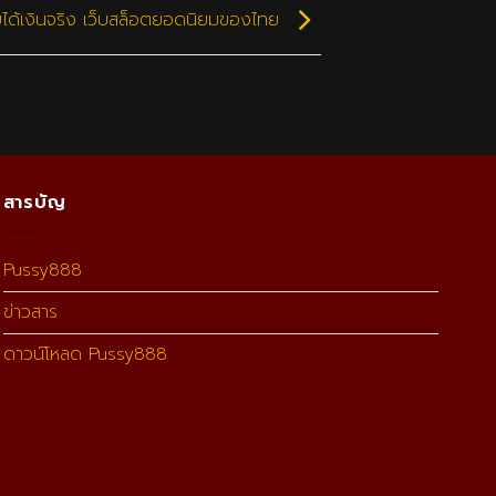
ยได้เงินจริง เว็บสล็อตยอดนิยมของไทย
สารบัญ
Pussy888
ข่าวสาร
ดาวน์โหลด Pussy888