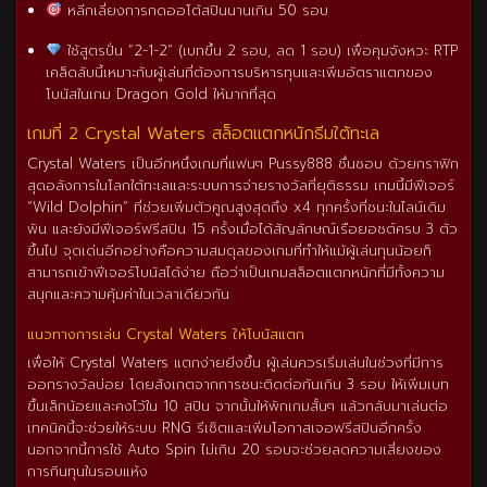
หลีกเลี่ยงการกดออโต้สปินนานเกิน 50 รอบ
ใช้สูตรปั่น “2-1-2” (เบทขึ้น 2 รอบ, ลด 1 รอบ) เพื่อคุมจังหวะ RTP
เคล็ดลับนี้เหมาะกับผู้เล่นที่ต้องการบริหารทุนและเพิ่มอัตราแตกของ
โบนัสในเกม Dragon Gold ให้มากที่สุด
เกมที่ 2 Crystal Waters สล็อตแตกหนักธีมใต้ทะเล
Crystal Waters เป็นอีกหนึ่งเกมที่แฟนๆ Pussy888 ชื่นชอบ ด้วยกราฟิก
สุดอลังการในโลกใต้ทะเลและระบบการจ่ายรางวัลที่ยุติธรรม เกมนี้มีฟีเจอร์
“Wild Dolphin” ที่ช่วยเพิ่มตัวคูณสูงสุดถึง x4 ทุกครั้งที่ชนะในไลน์เดิม
พัน และยังมีฟีเจอร์ฟรีสปิน 15 ครั้งเมื่อได้สัญลักษณ์เรือยอชต์ครบ 3 ตัว
ขึ้นไป จุดเด่นอีกอย่างคือความสมดุลของเกมที่ทำให้แม้ผู้เล่นทุนน้อยก็
สามารถเข้าฟีเจอร์โบนัสได้ง่าย ถือว่าเป็นเกมสล็อตแตกหนักที่มีทั้งความ
สนุกและความคุ้มค่าในเวลาเดียวกัน
แนวทางการเล่น Crystal Waters ให้โบนัสแตก
เพื่อให้ Crystal Waters แตกง่ายยิ่งขึ้น ผู้เล่นควรเริ่มเล่นในช่วงที่มีการ
ออกรางวัลบ่อย โดยสังเกตจากการชนะติดต่อกันเกิน 3 รอบ ให้เพิ่มเบท
ขึ้นเล็กน้อยและคงไว้ใน 10 สปิน จากนั้นให้พักเกมสั้นๆ แล้วกลับมาเล่นต่อ
เทคนิคนี้จะช่วยให้ระบบ RNG รีเซ็ตและเพิ่มโอกาสเจอฟรีสปินอีกครั้ง
นอกจากนี้การใช้ Auto Spin ไม่เกิน 20 รอบจะช่วยลดความเสี่ยงของ
การกินทุนในรอบแห้ง