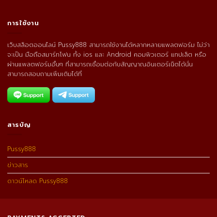
การใช้งาน
เว็บสล็อตออนไลน์ Pussy888 สามารถใช้งานได้หลากหลายแพลตฟอร์ม ไม่ว่า
จะเป็น มือถือสมาร์ทโฟน ทั้ง ios และ Android คอมพิวเตอร์ แทปเล็ต หรือ
ผ่านแพลตฟอร์มอื่นๆ ที่สามารถเชื่อมต่อกับสัญญาณอินเตอร์เน็ตได้นั่น
สามารถสอบถามเพิ่มเติมได้ที่
สารบัญ
Pussy888
ข่าวสาร
ดาวน์โหลด Pussy888