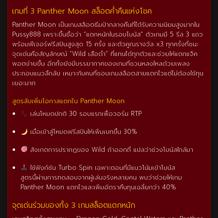
เกมที่ 3 Panther Moon สล็อตค่ำคืนแห่งโชค
Panther Moon เป็นเกมสล็อตธีมป่ากลางคืนที่ได้รับความนิยมสูงมากใน
Pussy888 เพราะขึ้นชื่อว่า “แตกหนักในรอบโบนัส” ตัวเกมมี 5 รีล 3 แถว
พร้อมฟีเจอร์ฟรีสปินสูงสุด 15 ครั้ง และตัวคูณรางวัล x3 ทุกครั้งที่ชนะ
จุดเด่นคือสัญลักษณ์ “Wild เสือดำ” ที่แทนได้ทุกตัวและช่วยให้แตกแจ็ค
พอตง่ายขึ้น อีกทั้งยังมีบรรยากาศของเกมที่ชวนหลงใหลด้วยเพลง
ประกอบแนวลึกลับ เหมาะกับคนที่ชอบเกมสล็อตสายแตกไวแต่ไม่ต้องใช้ทุน
เยอะมาก
สูตรลับเพิ่มโอกาสแตกใน Panther Moon
เล่นโหมดปกติ 30 รอบแรกเพื่อวอร์ม RTP
เมื่อเข้าสู่โหมดฟรีสปินให้เพิ่มเบทขึ้น 30%
สังเกตการปรากฏของ Wild ถ้าออกถี่ แปลว่าช่วงโบนัสใกล้มา
ใช้ฟังก์ชัน Turbo Spin เฉพาะตอนที่มีแนวโน้มเข้าโบนัส
สูตรนี้ผ่านการทดสอบจากผู้เล่นจริงหลายคน พบว่าช่วยให้เกม
Panther Moon แตกไวและเพิ่มอัตราคืนทุนเฉลี่ยกว่า 40%
จุดเด่นร่วมของทั้ง 3 เกมสล็อตแตกหนัก