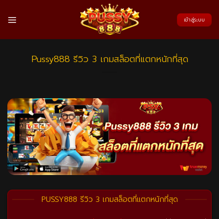
Skip
to
เข้าสู่ระบบ
content
Pussy888 รีวิว 3 เกมสล็อตที่แตกหนักที่สุด
PUSSY888 รีวิว 3 เกมสล็อตที่แตกหนักที่สุด