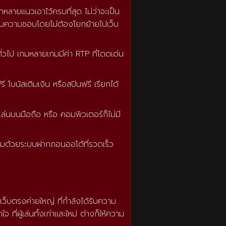
ลายแนวเอาไว้ครบที่สุด ไม่ว่าจะเป็น
้ตามความชอบโดยไม่ต้องโยกย้ายไปเว็บ
ทั่วไป เกมหลายเกมมีค่า RTP ที่โดดเด่น
รี โบนัสเติมเงิน หรือสปินฟรี เรียกได้
ะเล่นบนมือถือ หรือ คอมพิวเตอร์ก็ไม่มี
ต็มด้วยระบบฝากถอนออโต้ที่รวดเร็ว
เว็บตรงค่ายใหญ่ ที่กำลังได้รับความ
ี่ผู้เล่นทั้งเก่าและใหม่ ต่างก็ให้ความ