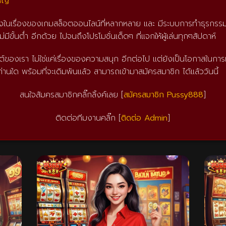
หญ่
ทั้งในเรื่องของเกมสล็อตออนไลน์ที่หลากหลาย และ มีระบบการทำธุรก
่มีขั้นต่ำ อีกด้วย ไปจนถึงโปรโมชั่นเด็ดๆ ที่แจกให้ผู้เล่นทุกๆสัปดาห์
ซต์ของเรา ไม่ใช่แค่เรื่องของความสนุก อีกต่อไป แต่ยังเป็นโอกาสในก
ท่านใด พร้อมที่จะเดิมพันแล้ว สามารถเข้ามาสมัครสมาชิก ได้แล้ววันนี้
สนใจสัมครสมาชิกคลิ๊กลิ้งค์เลย [
สมัครสมาชิก Pussy888
]
ติดต่อทีมงานคลิ๊ก [
ติดต่อ Admin
]