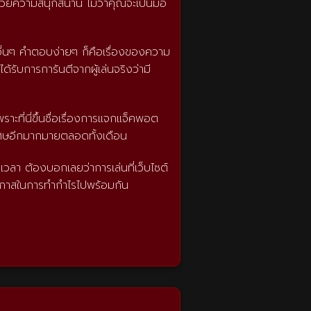
ปด้วยความสนุกสนาน ไม่ว่าคุณจะเป็นมือ
ต์อื่นๆ คำตอบง่ายๆ ก็คือเรื่องของความ
้รับการการันตีจากผู้เล่นจริงว่ามี
ราะที่นี่ขึ้นชื่อเรื่องการแจกแจ็คพอต
ิเศษอีกมากมายตลอดทั้งเดือน
เวลา ต้องบอกเลยว่าการเล่นที่เว็บไซต์
ะโอกาสในการทำกำไรไปพร้อมกัน