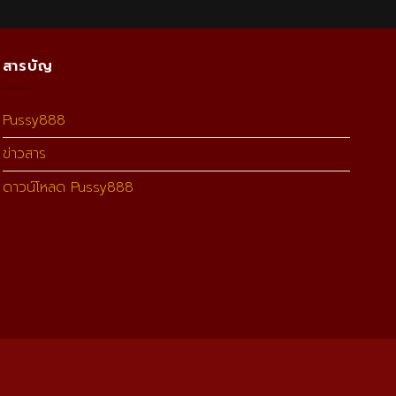
สารบัญ
Pussy888
ข่าวสาร
ดาวน์โหลด Pussy888