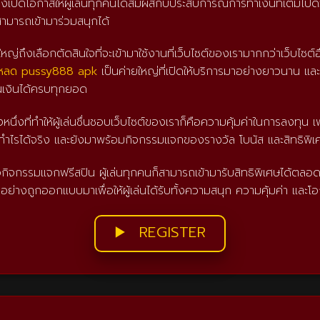
ยังเปิดโอกาสให้ผู้เล่นทุกคนได้สัมผัสกับประสบการณ์การทำเงินที่เต็มไ
็สามารถเข้ามาร่วมสนุกได้
หญ่ถึงเลือกตัดสินใจที่จะเข้ามาใช้งานที่เว็บไซต์ของเรามากกว่าเว็บไซ
โหลด pussy888 apk
เป็นค่ายใหญ่ที่เปิดให้บริการมาอย่างยาวนาน และได
อนเงินได้ครบทุกยอด
หนึ่งที่ทำให้ผู้เล่นชื่นชอบเว็บไซต์ของเราก็คือความคุ้มค่าในการลงทุน เพ
สทำกำไรได้จริง และยังมาพร้อมกิจกรรมแจกของรางวัล โบนัส และสิทธิพ
รือกิจกรรมแจกฟรีสปิน ผู้เล่นทุกคนก็สามารถเข้ามารับสิทธิพิเศษได้ตลอด
กอย่างถูกออกแบบมาเพื่อให้ผู้เล่นได้รับทั้งความสนุก ความคุ้มค่า แล
REGISTER