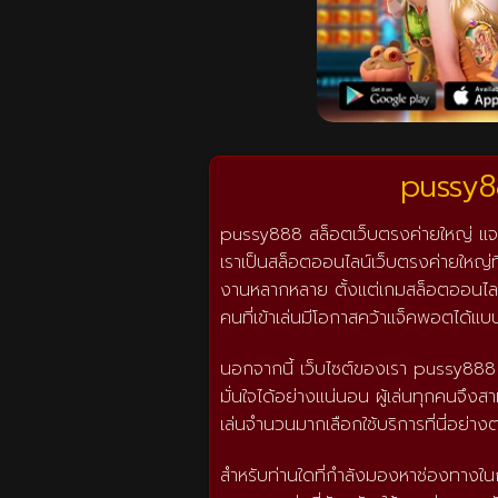
pussy8
pussy888 สล็อตเว็บตรงค่ายใหญ่ แจกแจ
เราเป็นสล็อตออนไลน์เว็บตรงค่ายใหญ่ที่ก
งานหลากหลาย ตั้งแต่เกมสล็อตออนไลน
คนที่เข้าเล่นมีโอกาสคว้าแจ็คพอตได้แบ
นอกจากนี้ เว็บไซต์ของเรา pussy888 ย
มั่นใจได้อย่างแน่นอน ผู้เล่นทุกคนจึงส
เล่นจำนวนมากเลือกใช้บริการที่นี่อย่างต
สำหรับท่านใดที่กำลังมองหาช่องทางในก