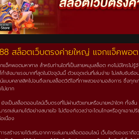
88 สล็อตเว็บตรงค่ายใหญ่ แจกแจ็คพอ
็คพอตมหาศาล สำหรับท่านใดที่เป็นสายหมุนสล็อต คงไม่มีใครไม่รู้จัก
ำลังมาแรงมากที่สุดในปัจจุบันนี้ ด้วยจุดเด่นที่เล่นง่าย ไม่สลับซับซ้อ
์แบบคลาสสิคไปจนถึงเกมสล็อตวิดีโอที่ภาพสวยงามอลังการ ซึ่งทุกเ
บไม่ยาก
ังเป็นสล็อตออนไลน์เว็บตรงที่ไม่ผ่านตัวแทนหรือนายหน้าใดๆ ทั้งสิ้น 
ามารถเล่นเกมได้อย่างสบายใจ ไม่ต้องกังวลว่าจะโดนโกงหรือถูกเอาเปรียบ
่อเนื่อง
ารสร้างรายได้เสริมจากการเล่นเกมสล็อตออนไลน์ เว็บไซต์ของเราถือว่