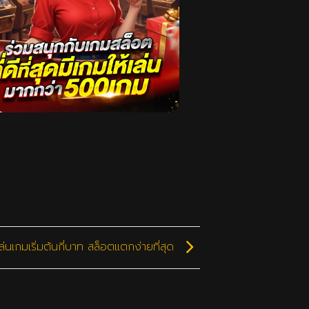
่นเกมเริ่มต้นกี่บาท สล็อตแตกง่ายที่สุด