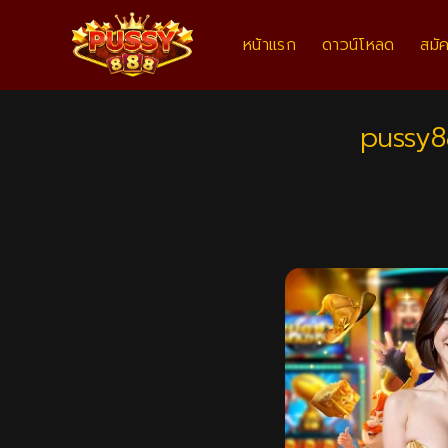
Skip
to
หน้าแรก
ดาวน์โหลด
สมั
content
pussy8