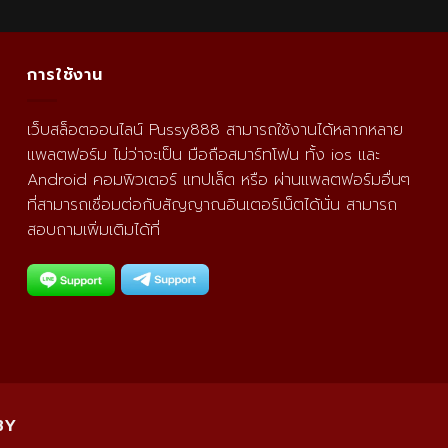
การใช้งาน
เว็บสล็อตออนไลน์ Pussy888 สามารถใช้งานได้หลากหลาย
แพลตฟอร์ม ไม่ว่าจะเป็น มือถือสมาร์ทโฟน ทั้ง ios และ
Android คอมพิวเตอร์ แทปเล็ต หรือ ผ่านแพลตฟอร์มอื่นๆ
ที่สามารถเชื่อมต่อกับสัญญาณอินเตอร์เน็ตได้นั่น สามารถ
สอบถามเพิ่มเติมได้ที่
BY