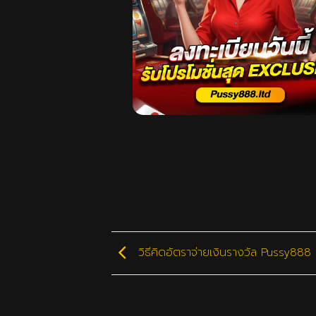
วิธีคิดอัตราจ่ายเงินรางวัล Pussy888