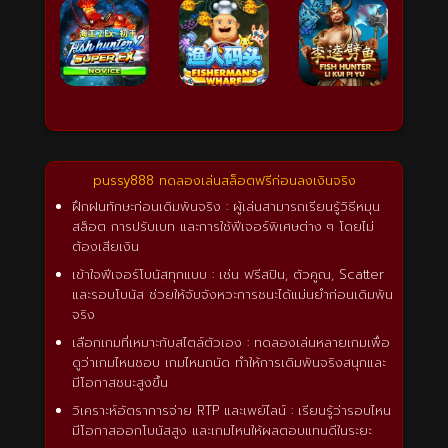
pussy888 ทดลองเล่นสล็อตฟรีก่อนลงเงินจริง
ฝึกฝนทักษะก่อนเดิมพันจริง : ผู้เล่นสามารถเรียนรู้วิธีหมุน
สล็อต การปรับเบท และการใช้ฟีเจอร์พิเศษต่าง ๆ โดยไม่
ต้องเสียเงิน
เข้าใจฟีเจอร์โบนัสทุกแบบ : เช่น ฟรีสปิน, ตัวคูณ, Scatter
และรอบโบนัส ช่วยให้จับจังหวะการชนะได้แม่นยำก่อนเดิมพัน
จริง
เลือกเกมที่เหมาะกับสไตล์ตัวเอง : ทดลองเล่นหลายเกมเพื่อ
ดูว่าเกมไหนชอบ เกมไหนถนัด ทำให้การเดิมพันจริงสนุกและ
มีโอกาสชนะสูงขึ้น
วิเคราะห์อัตราการจ่าย RTP และเพย์ไลน์ : เรียนรู้ว่ารอบไหน
มีโอกาสออกโบนัสสูง และเกมไหนให้ผลตอบแทนดีในระยะ