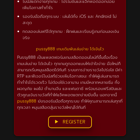
โบนัสแตกง่ายทุกเกม : โปรโมชั่นและแจ็คพอตออกบ่อย
เพิ่มโอกาสทำกำไร
รองรับมือถือทุกระบบ : เล่นได้ทั้ง iOS และ Android ไม่
สะดุด
ทดลองเล่นฟรีได้ทุกเกม : ฝึกฝนและเรียนรู้เกมก่อนลงเงิน
จริง
pussy888 เกมเดิมพันเล่นง่าย ได้เงินไว
Pussy888 เป็นแพลตฟอร์มเกมสล็อตออนไลน์ที่ขึ้นชื่อเรื่อง
เกมเล่นง่าย ได้เงินไว ทุกเกมถูกออกแบบให้เข้าใจง่าย มือใหม่ก็
สามารถเริ่มหมุนสล็อตได้ทันที ระบบการจ่ายรางวัลโปร่งใส มีค่า
RTP และฟีเจอร์โบนัสที่ช่วยเพิ่มโอกาสชนะ ทำให้ผู้เล่นสามารถ
ทำกำไรได้รวดเร็ว ไม่ต้องใช้เวลานาน เกมมีหลากหลายธีม ทั้ง
ผจญภัย ผลไม้ ตำนานจีน และแฟนตาซี พร้อมรอบฟรีสปินและ
ตัวคูณเงินรางวัลที่ทำให้แจ็คพอตแตกง่ายยิ่งขึ้น นอกจากนี้
pussy888
ยังรองรับมือถือทุกระบบ ทำให้คุณสามารถเล่นทุกที่
ทุกเวลา หมุนสล็อตลุ้นรางวัลใหญ่ได้ทันที
REGISTER