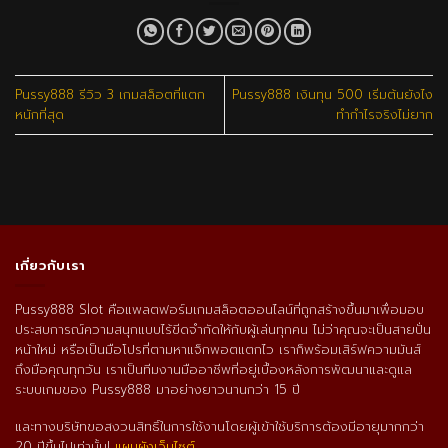
Pussy888 รีวิว 3 เกมสล็อตที่แตก
Pussy888 เงินทุน 500 เริ่มต้นยังไง
หนักที่สุด
ทำกำไรจริงไม่ยาก
เกี่ยวกับเรา
Pussy888 Slot คือแพลตฟอร์มเกมสล็อตออนไลน์ที่ถูกสร้างขึ้นมาเพื่อมอบ
ประสบการณ์ความสนุกแบบไร้ขีดจำกัดให้กับผู้เล่นทุกคน ไม่ว่าคุณจะเป็นสายปั่น
หน้าใหม่ หรือเป็นมือโปรที่ตามหาแจ็กพอตแตกไว เราก็พร้อมเสิร์ฟความมันส์
ถึงมือคุณทุกวัน เราเป็นทีมงานมืออาชีพที่อยู่เบื้องหลังการพัฒนาและดูแล
ระบบเกมของ Pussy888 มาอย่างยาวนานกว่า 15 ปี
และทางบริษัทขอสงวนสิทธิ์ในการใช้งานโดยผู้เข้าใช้บริการต้องมีอายุมากกว่า
20 ปีขึ้นไปเท่านั้น!
แผนผังเว็บไซต์