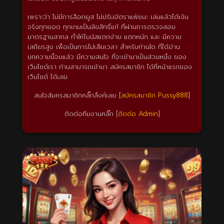
เพราะว่า ไม่มีการล็อกยูส ไม่ปรับอัตราแพ้ชนะ เล่นแล้วได้เงิน
จริงทุกยอด ทุกเกมเป็นลิขสิทธิ์แท้ ที่ผ่านการตรวจสอบ
มาตรฐานสากล ทำให้โบนัสแตกง่าย แตกหนัก และ มีความ
เสถียรสูง เพื่อเป็นการไม่เสียเวลา สำหรับท่านใด ที่ได้อ่าน
บทความนี้จบแล้ว มีความสนใจ ที่จะเข้ามาเป็นส่วนหนึ่ง ของ
เว็บไซต์เรา ท่านสามารถเข้ามา สมัครสมาชิก ได้ที่หน้าแรกของ
เว็บไซต์ ได้เลย
สนใจสัมครสมาชิกคลิ๊กลิ้งค์เลย [
สมัครสมาชิก Pussy888
]
ติดต่อทีมงานคลิ๊ก [
ติดต่อ Admin
]