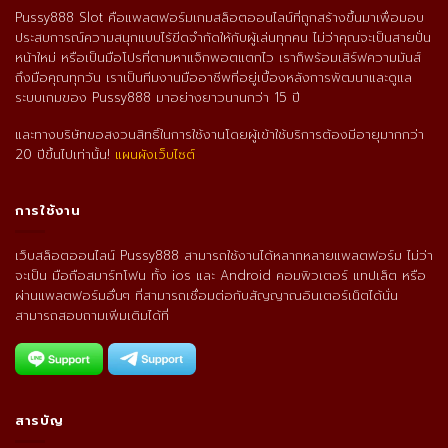
Pussy888 Slot คือแพลตฟอร์มเกมสล็อตออนไลน์ที่ถูกสร้างขึ้นมาเพื่อมอบ
ประสบการณ์ความสนุกแบบไร้ขีดจำกัดให้กับผู้เล่นทุกคน ไม่ว่าคุณจะเป็นสายปั่น
หน้าใหม่ หรือเป็นมือโปรที่ตามหาแจ็กพอตแตกไว เราก็พร้อมเสิร์ฟความมันส์
ถึงมือคุณทุกวัน เราเป็นทีมงานมืออาชีพที่อยู่เบื้องหลังการพัฒนาและดูแล
ระบบเกมของ Pussy888 มาอย่างยาวนานกว่า 15 ปี
และทางบริษัทขอสงวนสิทธิ์ในการใช้งานโดยผู้เข้าใช้บริการต้องมีอายุมากกว่า
20 ปีขึ้นไปเท่านั้น!
แผนผังเว็บไซต์
การใช้งาน
เว็บสล็อตออนไลน์ Pussy888 สามารถใช้งานได้หลากหลายแพลตฟอร์ม ไม่ว่า
จะเป็น มือถือสมาร์ทโฟน ทั้ง ios และ Android คอมพิวเตอร์ แทปเล็ต หรือ
ผ่านแพลตฟอร์มอื่นๆ ที่สามารถเชื่อมต่อกับสัญญาณอินเตอร์เน็ตได้นั่น
สามารถสอบถามเพิ่มเติมได้ที่
สารบัญ