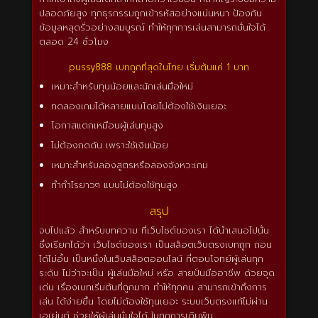
ปลอดภัยสูง ทุกธุรกรรมถูกเข้ารหัสอย่างแน่นหนา ป้องกัน
ข้อมูลหลุดรั่วอย่างสมบูรณ์ ทำให้ทุกการเล่นสามารถมั่นใจได้
ตลอด 24 ชั่วโมง
pussy888 เบทถูกที่สุดในไทย เริ่มต้นแค่ 1 บาท
เหมาะสำหรับทุนน้อยและนักเล่นมือใหม่
ทดลองเกมได้หลายแบบโดยไม่ต้องใช้เงินเยอะ
โอกาสแตกเหมือนผู้เล่นทุนสูง
ไม่ต้องกดดัน เพราะใช้เงินน้อย
เหมาะสำหรับลองสูตรหรือลองจังหวะเกม
ทำกำไรยาวๆ แบบไม่ต้องใช้ทุนสูง
สรุป
จบไปแล้ว สำหรับบทความ ที่เว็บไซต์ของเรา ได้นำเสนอไปนั้น
ซึ่งเรียกได้ว่า เว็บไซต์ของเรา เป็นสล็อตเว็บตรงเบทถูก ถอน
ได้ไม่อั้น เป็นหนึ่งในเว็บสล็อตออนไลน์ ที่ตอบโจทย์ผู้เล่นทุก
ระดับ ไม่ว่าจะเป็น ผู้เล่นมือใหม่ หรือ สายปั่นมืออาชีพ ด้วยจุด
เด่น เรื่องเบทเริ่มต้นที่ถูกมาก ทำให้ทุกคน สามารถเข้าถึงการ
เล่น ได้ง่ายขึ้น โดยไม่ต้องใช้ทุนเยอะ ระบบเว็บตรงแท้ไม่ผ่าน
เอเย่นต์ ช่วยให้ผู้เล่นมั่นใจได้ ในทุกการเดิมพัน