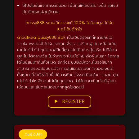
มีโปรโมชั่นแจกเครดิตบ่อย เพิ่มทุนให้เล่นได้ยาวขึ้น แม้เริ่ม
ต้นด้วยงบน้อยก็ตาม
pussy888 ระบบเว็บตรงแท้ 100% ไม่ล็อคยูส ไม่หัก
เปอร์เซ็นต์กำไร
ดาวน์โหลด pussy888 apk
เป็นเว็บตรงแท้ที่หลายคนไว้
วางใจ เพราะไม่ได้ปรับเรทเกมเพื่อเอาเปรียบผู้เล่นเหมือนเว็บ
เอเย่นต์ทั่วไป ทุกยอดสปินที่คุณเล่นเป็นการสุ่มจริง ไม่มีล็อค
ยูส ไม่มีตัดรางวัล ไม่ว่าคุณจะเป็นมือใหม่หรือผู้เล่นเก่า โอกาส
ได้โบนัสมีเท่ากันทั้งหมด อีกทั้งระบบยังมีความโปร่งใสมาก
สามารถตรวจสอบประวัติการเล่นและประวัติการถอนเงินได้
ทั้งหมด ที่สำคัญเว็บนี้ไม่มีการหักค่าธรรมเนียมในการถอน คุณ
เล่นได้เท่าไหร่ก็ถอนได้เต็มทุกยอด ทำให้กลายเป็นเว็บที่ผู้เล่น
เชื่อมั่นและเล่นต่อเนื่องมากที่สุดในตอนนี้
REGISTER
เกมยิงปลา