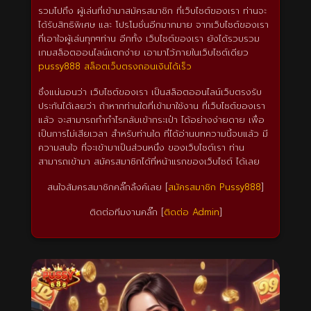
รวมไปถึง ผู้เล่นที่เข้ามาสมัครสมาชิก ที่เว็บไซต์ของเรา ท่านจะ
ได้รับสิทธิพิเศษ และ โปรโมชั่นอีกมากมาย จากเว็บไซต์ของเรา
ที่เอาใจผู้เล่นทุกๆท่าน อีกทั้ง เว็บไซต์ของเรา ยังได้รวบรวม
เกมสล็อตออนไลน์แตกง่าย เอามาไว้ภายในเว็บไซต์เดียว
pussy888 สล็อตเว็บตรงถอนเงินได้เร็ว
ซึ่งแน่นอนว่า เว็บไซต์ของเรา เป็นสล็อตออนไลน์เว็บตรงรับ
ประกันได้เลยว่า ถ้าหากท่านใดที่เข้ามาใช้งาน ที่เว็บไซต์ของเรา
แล้ว จะสามารถทำกำไรกลับเข้ากระเป๋า ได้อย่างง่ายดาย เพื่อ
เป็นการไม่เสียเวลา สำหรับท่านใด ที่ได้อ่านบทความนี้จบแล้ว มี
ความสนใจ ที่จะเข้ามาเป็นส่วนหนึ่ง ของเว็บไซต์เรา ท่าน
สามารถเข้ามา สมัครสมาชิกได้ที่หน้าแรกของเว็บไซต์ ได้เลย
สนใจสัมครสมาชิกคลิ๊กลิ้งค์เลย [
สมัครสมาชิก Pussy888
]
ติดต่อทีมงานคลิ๊ก [
ติดต่อ Admin
]