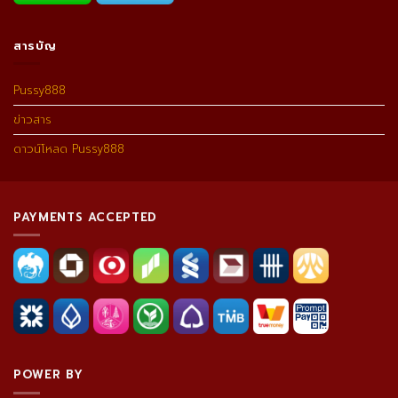
สารบัญ
Pussy888
ข่าวสาร
ดาวน์โหลด Pussy888
PAYMENTS ACCEPTED
POWER BY