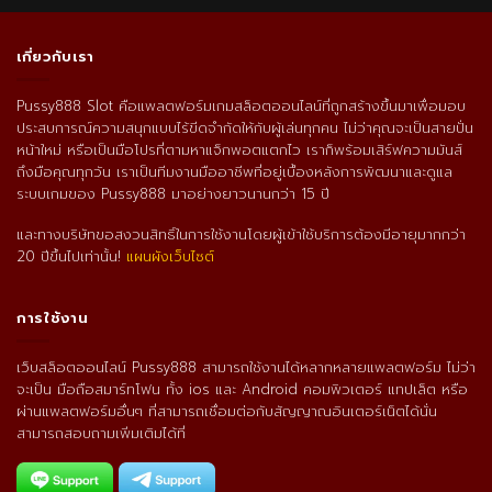
เกี่ยวกับเรา
Pussy888 Slot คือแพลตฟอร์มเกมสล็อตออนไลน์ที่ถูกสร้างขึ้นมาเพื่อมอบ
ประสบการณ์ความสนุกแบบไร้ขีดจำกัดให้กับผู้เล่นทุกคน ไม่ว่าคุณจะเป็นสายปั่น
หน้าใหม่ หรือเป็นมือโปรที่ตามหาแจ็กพอตแตกไว เราก็พร้อมเสิร์ฟความมันส์
ถึงมือคุณทุกวัน เราเป็นทีมงานมืออาชีพที่อยู่เบื้องหลังการพัฒนาและดูแล
ระบบเกมของ Pussy888 มาอย่างยาวนานกว่า 15 ปี
และทางบริษัทขอสงวนสิทธิ์ในการใช้งานโดยผู้เข้าใช้บริการต้องมีอายุมากกว่า
20 ปีขึ้นไปเท่านั้น!
แผนผังเว็บไซต์
การใช้งาน
เว็บสล็อตออนไลน์ Pussy888 สามารถใช้งานได้หลากหลายแพลตฟอร์ม ไม่ว่า
จะเป็น มือถือสมาร์ทโฟน ทั้ง ios และ Android คอมพิวเตอร์ แทปเล็ต หรือ
ผ่านแพลตฟอร์มอื่นๆ ที่สามารถเชื่อมต่อกับสัญญาณอินเตอร์เน็ตได้นั่น
สามารถสอบถามเพิ่มเติมได้ที่