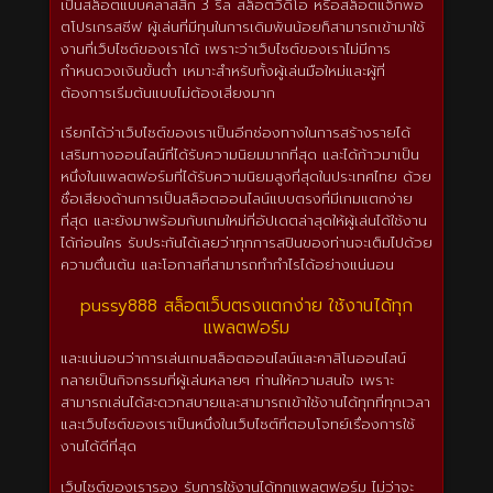
เป็นสล็อตแบบคลาสสิก 3 รีล สล็อตวิดีโอ หรือสล็อตแจ็กพอ
ตโปรเกรสซีฟ ผู้เล่นที่มีทุนในการเดิมพันน้อยก็สามารถเข้ามาใช้
งานที่เว็บไซต์ของเราได้ เพราะว่าเว็บไซต์ของเราไม่มีการ
กำหนดวงเงินขั้นต่ำ เหมาะสำหรับทั้งผู้เล่นมือใหม่และผู้ที่
ต้องการเริ่มต้นแบบไม่ต้องเสี่ยงมาก
เรียกได้ว่าเว็บไซต์ของเราเป็นอีกช่องทางในการสร้างรายได้
เสริมทางออนไลน์ที่ได้รับความนิยมมากที่สุด และได้ก้าวมาเป็น
หนึ่งในแพลตฟอร์มที่ได้รับความนิยมสูงที่สุดในประเทศไทย ด้วย
ชื่อเสียงด้านการเป็นสล็อตออนไลน์แบบตรงที่มีเกมแตกง่าย
ที่สุด และยังมาพร้อมกับเกมใหม่ที่อัปเดตล่าสุดให้ผู้เล่นได้ใช้งาน
ได้ก่อนใคร รับประกันได้เลยว่าทุกการสปินของท่านจะเต็มไปด้วย
ความตื่นเต้น และโอกาสที่สามารถทำกำไรได้อย่างแน่นอน
pussy888 สล็อตเว็บตรงแตกง่าย ใช้งานได้ทุก
แพลตฟอร์ม
และแน่นอนว่าการเล่นเกมสล็อตออนไลน์และคาสิโนออนไลน์
กลายเป็นกิจกรรมที่ผู้เล่นหลายๆ ท่านให้ความสนใจ เพราะ
สามารถเล่นได้สะดวกสบายและสามารถเข้าใช้งานได้ทุกที่ทุกเวลา
และเว็บไซต์ของเราเป็นหนึ่งในเว็บไซต์ที่ตอบโจทย์เรื่องการใช้
งานได้ดีที่สุด
เว็บไซต์ของเรารอง รับการใช้งานได้ทุกแพลตฟอร์ม ไม่ว่าจะ