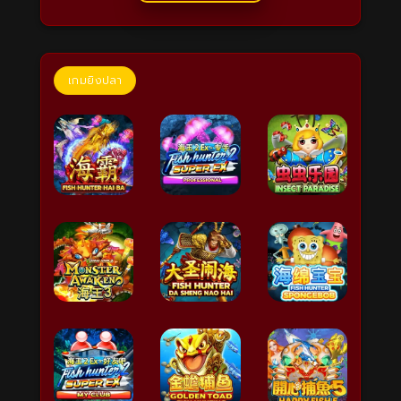
เกมยิงปลา