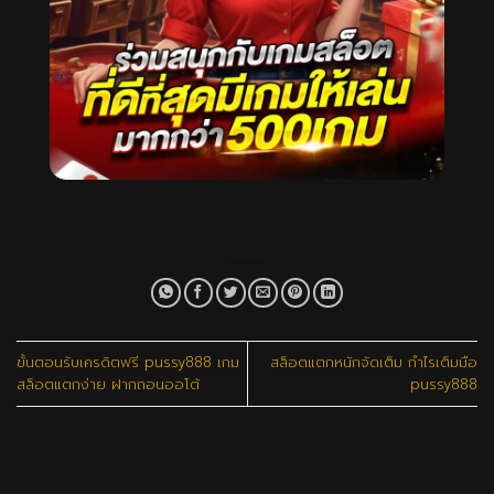
ขั้นตอนรับเครดิตฟรี pussy888 เกม
สล็อตแตกหนักจัดเต็ม กำไรเต็มมือ
สล็อตแตกง่าย ฝากถอนออโต้
pussy888