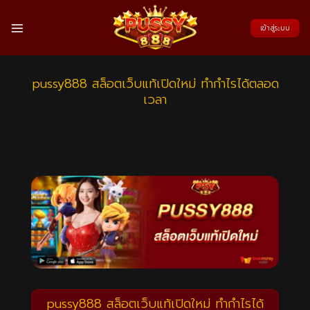
Skip
to
เข้าสู่ระบบ
content
pussy888 สล็อตเว็บแท้เปิดใหม่ ทำกำไรได้ตลอด
เวลา
pussy888 สล็อตเว็บแท้เปิดใหม่ ทำกำไรได้