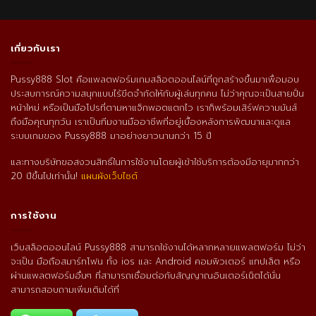
เกี่ยวกับเรา
Pussy888 Slot คือแพลตฟอร์มเกมสล็อตออนไลน์ที่ถูกสร้างขึ้นมาเพื่อมอบ
ประสบการณ์ความสนุกแบบไร้ขีดจำกัดให้กับผู้เล่นทุกคน ไม่ว่าคุณจะเป็นสายปั่น
หน้าใหม่ หรือเป็นมือโปรที่ตามหาแจ็กพอตแตกไว เราก็พร้อมเสิร์ฟความมันส์
ถึงมือคุณทุกวัน เราเป็นทีมงานมืออาชีพที่อยู่เบื้องหลังการพัฒนาและดูแล
ระบบเกมของ Pussy888 มาอย่างยาวนานกว่า 15 ปี
และทางบริษัทขอสงวนสิทธิ์ในการใช้งานโดยผู้เข้าใช้บริการต้องมีอายุมากกว่า
20 ปีขึ้นไปเท่านั้น!
แผนผังเว็บไซต์
การใช้งาน
เว็บสล็อตออนไลน์ Pussy888 สามารถใช้งานได้หลากหลายแพลตฟอร์ม ไม่ว่า
จะเป็น มือถือสมาร์ทโฟน ทั้ง ios และ Android คอมพิวเตอร์ แทปเล็ต หรือ
ผ่านแพลตฟอร์มอื่นๆ ที่สามารถเชื่อมต่อกับสัญญาณอินเตอร์เน็ตได้นั่น
สามารถสอบถามเพิ่มเติมได้ที่