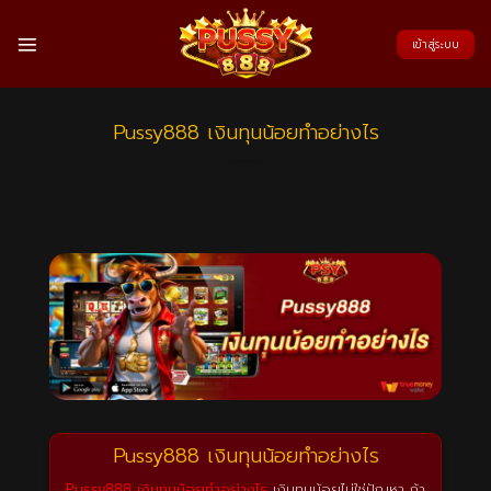
Skip
to
เข้าสู่ระบบ
content
Pussy888 เงินทุนน้อยทำอย่างไร
Pussy888 เงินทุนน้อยทำอย่างไร
Pussy888 เงินทุนน้อยทำอย่างไร
เงินทุนน้อยไม่ใช่ปัญหา ถ้า