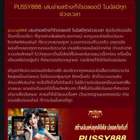
PUSSY888 เล่นง่ายสร้างกำไรตลอดปี โบนัสมีทุก
ช่วงเวลา
pussy888
เล่นง่ายสร้างกำไรตลอดปี โบนัสมีทุกช่วงเวลา
ลุ้นเริ่มต้นบนมือ
ถือเครื่องเดียว ที่ทุกอย่างสัมผัสประสบการณ์ ลงทุนออนไลน์รับเงินบน
โทรศัพท์ผ่านบัญชี ที่สะดวกสบายสุดๆ ระบบการถอนที่รวดเร็ว ปลอดภัย
แม่นยำตลอดทุกการถอนเงินรางวัล เกมสล็อตออนไลน์จากค่าย ต่างประเทศ
ระบบลิขสิทธแท้ ไม่ว่าคุณจะเป็นมือใหม่ที่ไม่เคยเล่นเกมแนวนี้มาก่อน หรือเป็น
เซียนสล็อตอยู่แล้ว ก็สามารถเข้ามาสนุกและ กอบโกยกำไรได้อย่างแน่นอน
มีทุนเท่าไหร่เราพร้อมเปิดโอกาสให้ สมาชิกเราทุกคนและยังมีโอกาสรับรางวัล
ใหญ่เหมือนกันหมด ไม่ต้องรอลุ้นนานๆ ให้เหนื่อยใจ อีกทั้งระบบเกมยัง
พัฒนาให้เล่นง่าย กดไม่กี่ครั้งก็เข้าใจแล้ว ไม่มีความซับซ้อนเหมือนเกมคาสิโน
บางแบบ แถมยังเริ่มเบทได้ตั้งแต่หลักบาท ทำให้ไม่ต้องใช้เงินเยอะก็สามารถ
เข้ามาเสี่ยงโชคและ สะสมกำไรได้แบบเรื่อยๆ เว็บมาตรฐานแพลตฟอร์ม ค่าย
เกมสล็อตออนไลน๋ ที่การเงินมั่นคงที่สุด