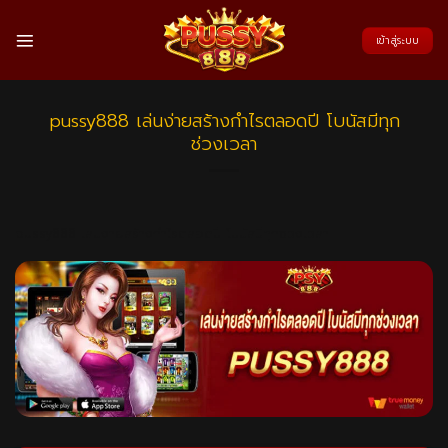
Skip
to
เข้าสู่ระบบ
content
pussy888 เล่นง่ายสร้างกำไรตลอดปี โบนัสมีทุก
ช่วงเวลา
pussy888 เล่นง่ายสร้างกำไรตลอดปี โบนัสมีทุกช่วงเวลา