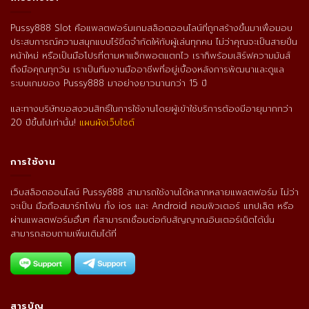
Pussy888 Slot คือแพลตฟอร์มเกมสล็อตออนไลน์ที่ถูกสร้างขึ้นมาเพื่อมอบ
ประสบการณ์ความสนุกแบบไร้ขีดจำกัดให้กับผู้เล่นทุกคน ไม่ว่าคุณจะเป็นสายปั่น
หน้าใหม่ หรือเป็นมือโปรที่ตามหาแจ็กพอตแตกไว เราก็พร้อมเสิร์ฟความมันส์
ถึงมือคุณทุกวัน เราเป็นทีมงานมืออาชีพที่อยู่เบื้องหลังการพัฒนาและดูแล
ระบบเกมของ Pussy888 มาอย่างยาวนานกว่า 15 ปี
และทางบริษัทขอสงวนสิทธิ์ในการใช้งานโดยผู้เข้าใช้บริการต้องมีอายุมากกว่า
20 ปีขึ้นไปเท่านั้น!
แผนผังเว็บไซต์
การใช้งาน
เว็บสล็อตออนไลน์ Pussy888 สามารถใช้งานได้หลากหลายแพลตฟอร์ม ไม่ว่า
จะเป็น มือถือสมาร์ทโฟน ทั้ง ios และ Android คอมพิวเตอร์ แทปเล็ต หรือ
ผ่านแพลตฟอร์มอื่นๆ ที่สามารถเชื่อมต่อกับสัญญาณอินเตอร์เน็ตได้นั่น
สามารถสอบถามเพิ่มเติมได้ที่
สารบัญ