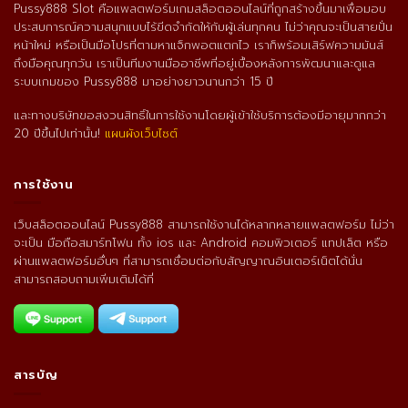
Pussy888 Slot คือแพลตฟอร์มเกมสล็อตออนไลน์ที่ถูกสร้างขึ้นมาเพื่อมอบ
ประสบการณ์ความสนุกแบบไร้ขีดจำกัดให้กับผู้เล่นทุกคน ไม่ว่าคุณจะเป็นสายปั่น
หน้าใหม่ หรือเป็นมือโปรที่ตามหาแจ็กพอตแตกไว เราก็พร้อมเสิร์ฟความมันส์
ถึงมือคุณทุกวัน เราเป็นทีมงานมืออาชีพที่อยู่เบื้องหลังการพัฒนาและดูแล
ระบบเกมของ Pussy888 มาอย่างยาวนานกว่า 15 ปี
และทางบริษัทขอสงวนสิทธิ์ในการใช้งานโดยผู้เข้าใช้บริการต้องมีอายุมากกว่า
20 ปีขึ้นไปเท่านั้น!
แผนผังเว็บไซต์
การใช้งาน
เว็บสล็อตออนไลน์ Pussy888 สามารถใช้งานได้หลากหลายแพลตฟอร์ม ไม่ว่า
จะเป็น มือถือสมาร์ทโฟน ทั้ง ios และ Android คอมพิวเตอร์ แทปเล็ต หรือ
ผ่านแพลตฟอร์มอื่นๆ ที่สามารถเชื่อมต่อกับสัญญาณอินเตอร์เน็ตได้นั่น
สามารถสอบถามเพิ่มเติมได้ที่
สารบัญ