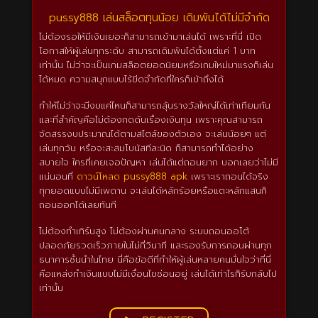
pussy888 เล่นสล็อตทุนน้อย เดิมพันได้ไม่มีจำกัด
ไม่ต้องรอให้มีเงินเยอะก็สามารถเข้ามาเล่นได้ เพราะที่นี่ เปิด
โอกาสให้ผู้เล่นทุกระดับ สามารถเดิมพันได้ตั้งแต่แค่ 1 บาท
เท่านั้น ไม่ว่าจะเป็นเกมสล็อตยอดนิยมหรือเกมใหม่มาแรงก็เล่น
ได้หมด ความสนุกแบบไร้ขีดจำกัดที่ใครก็เข้าถึงได้
ทำให้ไม่ว่าจะมีงบแค่ไหนก็สามารถลุ้นรางวัลใหญ่ได้เท่าเทียมกัน
และที่สำคัญคือไม่ต้องกดดันเรื่องเงินทุน เพราะคุณสามารถ
จัดสรรงบประมาณได้ตามสไตล์ของตัวเอง จะเล่นน้อยๆ แต่
เล่นทุกวัน หรือจะสะสมโบนัสทีละนิด ก็สามารถทำได้อย่าง
สบายใจ ใครที่เคยเจอปัญหา เล่นได้แต่ถอนยาก บอกเลยว่าไม่มี
แน่นอนที่
ดาวน์โหลด pussy888 apk
เพราะเราถอนได้จริง
ทุกยอดแบบไม่มีเพดาน จะเล่นได้หลักร้อยหรือแตะหลักแสนก็
ถอนออกได้เลยทันที
ไม่ต้องทำเทิร์นสูง ไม่ต้องผ่านคนกลาง ระบบถอนออโต้
ปลอดภัยรวดเร็วภายในไม่กี่วินาที และรองรับการถอนผ่านทุก
ธนาคารชั้นนำในไทย นี่คือข้อดีที่ทำให้ผู้เล่นหลายคนมั่นใจว่าที่นี่
คือแหล่งทำเงินแบบไม่มีเงื่อนไขซ่อนอยู่ เล่นได้เท่าไรก็รับกลับไป
เท่านั้น