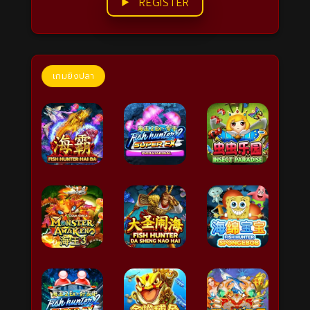
REGISTER
เกมยิงปลา