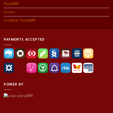
Pussy888
ข่าวสาร
ดาวน์โหลด Pussy888
PAYMENTS ACCEPTED
POWER BY