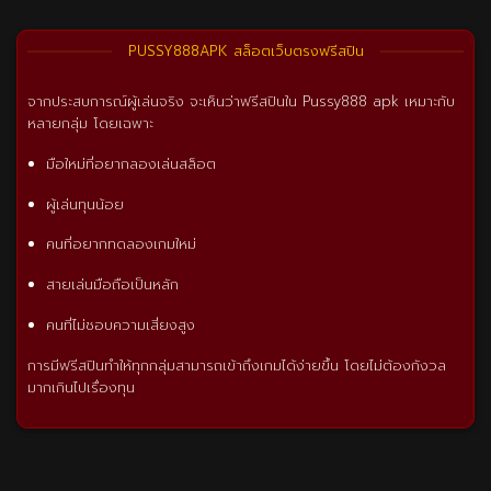
PUSSY888APK สล็อตเว็บตรงฟรีสปิน
จากประสบการณ์ผู้เล่นจริง จะเห็นว่าฟรีสปินใน Pussy888 apk เหมาะกับ
หลายกลุ่ม โดยเฉพาะ
มือใหม่ที่อยากลองเล่นสล็อต
ผู้เล่นทุนน้อย
คนที่อยากทดลองเกมใหม่
สายเล่นมือถือเป็นหลัก
คนที่ไม่ชอบความเสี่ยงสูง
การมีฟรีสปินทำให้ทุกกลุ่มสามารถเข้าถึงเกมได้ง่ายขึ้น โดยไม่ต้องกังวล
มากเกินไปเรื่องทุน