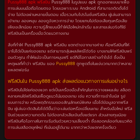
Pussy888 apk ฟรีสปิน
Pussy888 ในรูปแบบ apk ถูกออกแบบมาเพื่อ
การเล่นบนมือถือโดยตรง โดยเฉพาะระบบ Android ที่สามารถติดตั้งได้
ง่าย ไม่ต้องผ่านหลายขั้นตอน เมื่อรวมกับโปรโมชั่นฟรีสปิน ผู้เล่นสามารถ
เข้าเกม ลองหมุน ลองดูจังหวะการจ่าย โดยแทบไม่ต้องเสียทุนหรือเสีย
เพียงเล็กน้อย ความรู้สึกแบบนี้ทำให้มือใหม่กล้าเริ่ม และสายเล่นจริงก็ใช้
ฟรีสปินเป็นเครื่องมือวัดแนวทางเกม
สิ่งที่ทำให้ Pussy888 apk ฟรีสปิน แตกต่างจากบางค่าย คือฟรีสปินที่ให้
มาไม่ได้เป็นแค่ของแถม แต่สามารถลุ้นผลลัพธ์ได้จริง บางเกมให้ฟรีสปินพร้
อมตัวคูณ ทำให้แม้จะเป็นการหมุนฟรี แต่ก็มีโอกาสสร้างกำไรได้ ซึ่งเป็น
เหตุผลที่คำว่า ฟรีสปิน ของ
Pussy888
ถูกพูดถึงในแง่บวกมากกว่าหลาย
แพลตฟอร์ม
ฟรีสปินใน Pussy888 apk ส่งผลต่อแนวทางการเล่นอย่างไร
ฟรีสปินไม่ใช่แค่ของแจก แต่เป็นเครื่องมือสำคัญในการวางแผนเล่น สล็อต
หลายคนใช้ฟรีสปินเพื่อดูแนวโน้มของเกม เช่น ความถี่การเข้าโบนัส รูป
แบบการจ่าย หรือพฤติกรรมของสัญลักษณ์พิเศษ เมื่อได้ข้อมูลจากฟรีส
ปิน ผู้เล่นจะตัดสินใจได้ดีขึ้นว่าจะเล่นต่อหรือเปลี่ยนเกม สำหรับมือใหม่ ฟรีส
ปินช่วยลดความกดดัน ไม่ต้องกลัวเสียเงินตั้งแต่แรก ส่วนสายทุนน้อย
ฟรีสปินคือโอกาสในการเริ่มต้นด้วยความเสี่ยงต่ำ ซึ่งสอดคล้องกับแนวคิด
การเล่นสล็อตยุคใหม่ ที่เน้นอยู่ได้นาน มากกว่าหวังแตกครั้งเดียว