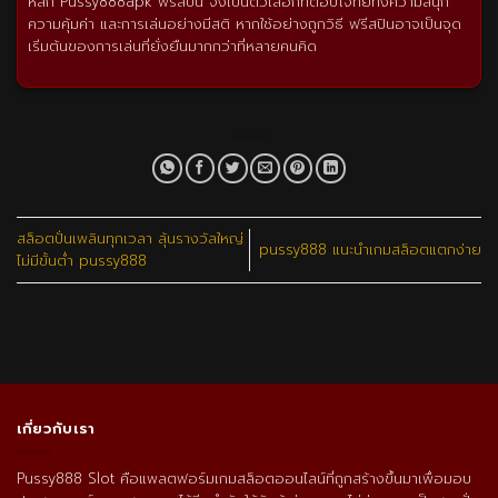
หลัก Pussy888apk ฟรีสปิน จึงเป็นตัวเลือกที่ตอบโจทย์ทั้งความสนุก
ความคุ้มค่า และการเล่นอย่างมีสติ หากใช้อย่างถูกวิธี ฟรีสปินอาจเป็นจุด
เริ่มต้นของการเล่นที่ยั่งยืนมากกว่าที่หลายคนคิด
สล็อตปั่นเพลินทุกเวลา ลุ้นรางวัลใหญ่
pussy888 แนะนำเกมสล็อตแตกง่าย
ไม่มีขั้นต่ำ pussy888
เกี่ยวกับเรา
Pussy888 Slot คือแพลตฟอร์มเกมสล็อตออนไลน์ที่ถูกสร้างขึ้นมาเพื่อมอบ