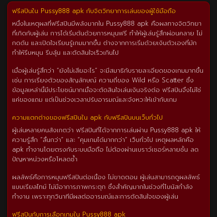
ฟรีสปินใน Pussy888 apk กับจิตวิทยาการเล่นของผู้ใช้มือถือ
หนึ่งในเหตุผลที่ฟรีสปินมีพลังมากใน Pussy888 apk คือผลทางจิตวิทยา
ที่เกิดกับผู้เล่น การได้เริ่มต้นด้วยการหมุนฟรี ทำให้ผู้เล่นรู้สึกผ่อนคลาย ไม่
กดดัน และเปิดใจเรียนรู้เกมมากขึ้น ต่างจากการเริ่มด้วยเงินตัวเองที่มัก
ทำให้รีบหมุน รีบลุ้น และตัดสินใจเร็วเกินไป
เมื่อผู้เล่นรู้สึกว่า “ยังไม่เสียอะไร” จะมีสมาธิกับรายละเอียดของเกมมากขึ้น
เช่น การเรียงตัวของสัญลักษณ์ ความถี่ของ Wild หรือ Scatter ซึ่ง
ข้อมูลเหล่านี้มีประโยชน์มากเมื่อจะตัดสินใจเล่นเงินจริงต่อ ฟรีสปินจึงไม่ใช่
แค่ของแถม แต่เป็นช่วงเวลาปรับอารมณ์และจังหวะให้เข้ากับเกม
ความแตกต่างของฟรีสปินใน apk กับฟรีสปินบนเว็บทั่วไป
ผู้เล่นหลายคนสังเกตว่า ฟรีสปินที่ได้จากการเล่นผ่าน Pussy888 apk ให้
ความรู้สึก “ลื่นกว่า” และ “คุมเกมได้มากกว่า” เว็บทั่วไป เหตุผลหลักคือ
apk ทำงานโดยตรงกับระบบมือถือ ไม่ต้องผ่านเบราว์เซอร์หลายชั้น ลด
ปัญหาหน่วงหรือโหลดซ้ำ
ผลลัพธ์คือการหมุนฟรีสปินต่อเนื่อง ไม่ขาดตอน ผู้เล่นสามารถดูผลลัพธ์
แบบเรียลไทม์ ไม่มีอาการภาพกระตุก ซึ่งสำคัญมากในช่วงที่โบนัสกำลัง
ทำงาน เพราะทุกวินาทีมีผลต่ออารมณ์และการตัดสินใจของผู้เล่น
ฟรีสปินกับการเลือกเกมใน Pussy888 apk