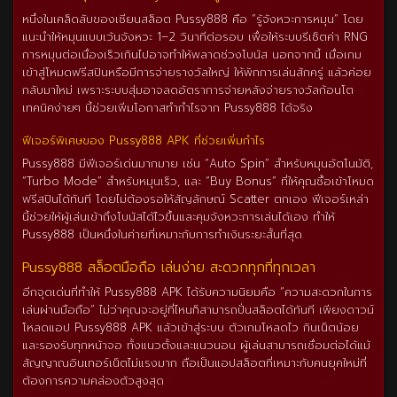
หนึ่งในเคล็ดลับของเซียนสล็อต Pussy888 คือ “รู้จังหวะการหมุน” โดย
แนะนำให้หมุนแบบเว้นจังหวะ 1–2 วินาทีต่อรอบ เพื่อให้ระบบรีเซ็ตค่า RNG
การหมุนต่อเนื่องเร็วเกินไปอาจทำให้พลาดช่วงโบนัส นอกจากนี้ เมื่อเกม
เข้าสู่โหมดฟรีสปินหรือมีการจ่ายรางวัลใหญ่ ให้พักการเล่นสักครู่ แล้วค่อย
กลับมาใหม่ เพราะระบบสุ่มอาจลดอัตราการจ่ายหลังจ่ายรางวัลก้อนโต
เทคนิคง่ายๆ นี้ช่วยเพิ่มโอกาสทำกำไรจาก Pussy888 ได้จริง
ฟีเจอร์พิเศษของ Pussy888 APK ที่ช่วยเพิ่มกำไร
Pussy888 มีฟีเจอร์เด่นมากมาย เช่น “Auto Spin” สำหรับหมุนอัตโนมัติ,
“Turbo Mode” สำหรับหมุนเร็ว, และ “Buy Bonus” ที่ให้คุณซื้อเข้าโหมด
ฟรีสปินได้ทันที โดยไม่ต้องรอให้สัญลักษณ์ Scatter ตกเอง ฟีเจอร์เหล่า
นี้ช่วยให้ผู้เล่นเข้าถึงโบนัสได้ไวขึ้นและคุมจังหวะการเล่นได้เอง ทำให้
Pussy888 เป็นหนึ่งในค่ายที่เหมาะกับการทำเงินระยะสั้นที่สุด
Pussy888 สล็อตมือถือ เล่นง่าย สะดวกทุกที่ทุกเวลา
อีกจุดเด่นที่ทำให้ Pussy888 APK ได้รับความนิยมคือ “ความสะดวกในการ
เล่นผ่านมือถือ” ไม่ว่าคุณจะอยู่ที่ไหนก็สามารถปั่นสล็อตได้ทันที เพียงดาวน์
โหลดแอป Pussy888 APK แล้วเข้าสู่ระบบ ตัวเกมโหลดไว กินเน็ตน้อย
และรองรับทุกหน้าจอ ทั้งแนวตั้งและแนวนอน ผู้เล่นสามารถเชื่อมต่อได้แม้
สัญญาณอินเทอร์เน็ตไม่แรงมาก ถือเป็นแอปสล็อตที่เหมาะกับคนยุคใหม่ที่
ต้องการความคล่องตัวสูงสุด