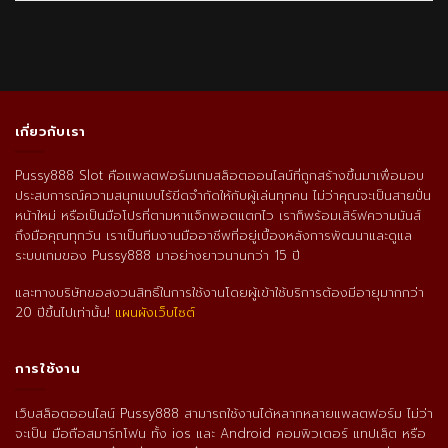
เกี่ยวกับเรา
Pussy888 Slot คือแพลตฟอร์มเกมสล็อตออนไลน์ที่ถูกสร้างขึ้นมาเพื่อมอบ
ประสบการณ์ความสนุกแบบไร้ขีดจำกัดให้กับผู้เล่นทุกคน ไม่ว่าคุณจะเป็นสายปั่น
หน้าใหม่ หรือเป็นมือโปรที่ตามหาแจ็กพอตแตกไว เราก็พร้อมเสิร์ฟความมันส์
ถึงมือคุณทุกวัน เราเป็นทีมงานมืออาชีพที่อยู่เบื้องหลังการพัฒนาและดูแล
ระบบเกมของ Pussy888 มาอย่างยาวนานกว่า 15 ปี
และทางบริษัทขอสงวนสิทธิ์ในการใช้งานโดยผู้เข้าใช้บริการต้องมีอายุมากกว่า
20 ปีขึ้นไปเท่านั้น!
แผนผังเว็บไซต์
การใช้งาน
เว็บสล็อตออนไลน์ Pussy888 สามารถใช้งานได้หลากหลายแพลตฟอร์ม ไม่ว่า
จะเป็น มือถือสมาร์ทโฟน ทั้ง ios และ Android คอมพิวเตอร์ แทปเล็ต หรือ