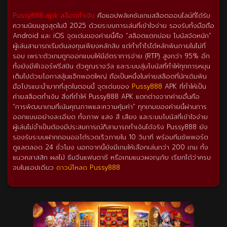
Pussy888 apk สล็อตทำเงิน
คือแอปพลิเคชันเกมสล็อตออนไลน์ที่ได้รับ
ความนิยมสูงสุดในปี 2025 ด้วยระบบการเล่นที่เข้าใจง่าย รองรับทั้งมือถือ
Android และ iOS จุดเด่นของค่ายนี้คือ “สล็อตแตกบ่อย โบนัสจัดหนัก”
ผู้เล่นสามารถเริ่มต้นลงทุนเพียงหลักสิบ แต่ทำกำไรได้หลักพันภายในไม่กี่
รอบ เพราะตัวเกมถูกออกแบบให้มีอัตราการจ่าย (RTP) สูงกว่า 95% อีก
ทั้งยังมีฟีเจอร์ฟรีสปิน ตัวคูณรางวัล และระบบสุ่มโบนัสที่ทำให้ทุกการหมุน
เต็มไปด้วยโอกาสลุ้นแจ็กพอตใหญ่ ถือเป็นหนึ่งในค่ายสล็อตที่นักเดิมพัน
มือโปรแนะนำมากที่สุดในตอนนี้ จุดเด่นของ
Pussy888
APK ที่ทำให้เป็น
ค่ายสล็อตทำเงิน สิ่งที่ทำให้ Pussy888 APK แตกต่างจากค่ายอื่นคือ
“การพัฒนาเกมที่เน้นคุณภาพและความคุ้มค่า” ทุกเกมของค่ายนี้ผ่านการ
ออกแบบอย่างละเอียด ทั้งภาพ แสง สี เสียง และระบบโบนัสที่เข้าใจง่าย
ผู้เล่นไม่จำเป็นต้องมีประสบการณ์ก็สามารถทำเงินได้จริง Pussy888 ยัง
รองรับระบบฝากถอนออโต้รวดเร็วภายใน 10 วินาที พร้อมทีมซัพพอร์ต
ดูแลตลอด 24 ชั่วโมง นอกจากนี้ยังมีเกมให้เลือกเล่นกว่า 200 เกม ทั้ง
แนวคลาสสิก ผลไม้ ธีมจีนแฟนตาซี หรือเกมแนวผจญภัย เรียกได้ว่าครบ
จบในแอปเดียว
ดาวน์โหลด Pussy888