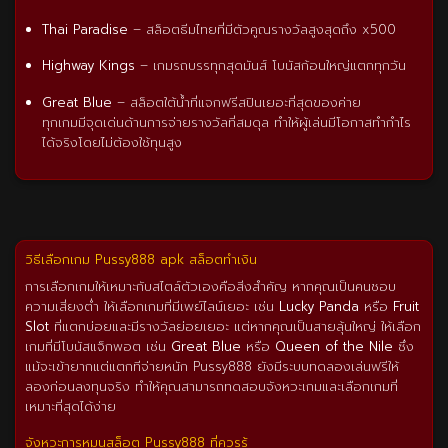
Thai Paradise
– สล็อตธีมไทยที่มีตัวคูณรางวัลสูงสุดถึง x500
Highway Kings
– เกมรถบรรทุกสุดมันส์ โบนัสก้อนใหญ่แตกทุกวัน
Great Blue
– สล็อตใต้น้ำที่แจกฟรีสปินเยอะที่สุดของค่าย
ทุกเกมมีจุดเด่นด้านการจ่ายรางวัลที่สมดุล ทำให้ผู้เล่นมีโอกาสทำกำไร
ได้จริงโดยไม่ต้องใช้ทุนสูง
วิธีเลือกเกม Pussy888 apk สล็อตทำเงิน
การเลือกเกมให้เหมาะกับสไตล์ตัวเองคือสิ่งสำคัญ หากคุณเป็นคนชอบ
ความเสี่ยงต่ำ ให้เลือกเกมที่มีเพย์ไลน์เยอะ เช่น
Lucky Panda
หรือ
Fruit
Slot
ที่แตกบ่อยและมีรางวัลย่อยเยอะ แต่หากคุณเป็นสายลุ้นใหญ่ ให้เลือก
เกมที่มีโบนัสแจ็กพอต เช่น
Great Blue
หรือ
Queen of the Nile
ซึ่ง
แม้จะเข้ายากแต่แตกทีจ่ายหนัก Pussy888 ยังมีระบบทดลองเล่นฟรีให้
ลองก่อนลงทุนจริง ทำให้คุณสามารถทดสอบจังหวะเกมและเลือกเกมที่
เหมาะที่สุดได้ง่าย
จังหวะการหมุนสล็อต Pussy888 ที่ควรรู้