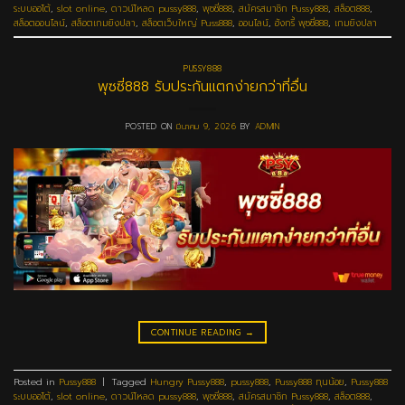
ระบบออโต้
,
slot online
,
ดาวน์โหลด pussy888
,
พุซซี่888
,
สมัครสมาชิก Pussy888
,
สล็อต888
,
สล็อตออนไลน์
,
สล็อตเกมยิงปลา
,
สล็อตเว็บใหญ่ Puss888
,
ออนไลน์
,
ฮังกรี้ พุซซี่888
,
เกมยิงปลา
PUSSY888
พุซซี่888 รับประกันแตกง่ายกว่าที่อื่น
POSTED ON
มีนาคม 9, 2026
BY
ADMIN
CONTINUE READING
→
Posted in
Pussy888
|
Tagged
Hungry Pussy888
,
pussy888
,
Pussy888 ทุนน้อย
,
Pussy888
ระบบออโต้
,
slot online
,
ดาวน์โหลด pussy888
,
พุซซี่888
,
สมัครสมาชิก Pussy888
,
สล็อต888
,