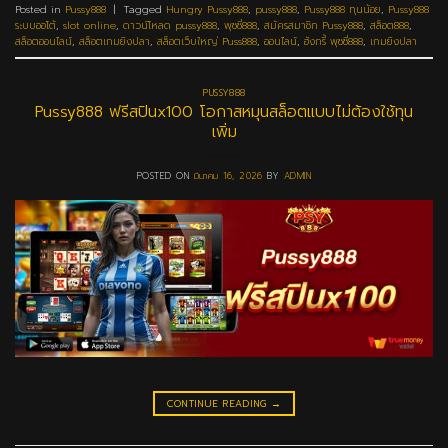
Posted in
Pussy888
|
Tagged
Hungry Pussy888
,
pussy888
,
Pussy888 ทุนน้อย
,
Pussy888
ระบบออโต้
,
slot online
,
ดาวน์โหลด pussy888
,
พุซซี่888
,
สมัครสมาชิก Pussy888
,
สล็อต888
,
สล็อตออนไลน์
,
สล็อตเกมยิงปลา
,
สล็อตเว็บใหญ่ Puss888
,
ออนไลน์
,
ฮังกรี้ พุซซี่888
,
เกมยิงปลา
PUSSY888
Pussy888 ฟรีสปินx100 โอกาสหมุนสล็อตแบบไม่ต้องใช้ทุน
เพิ่ม
POSTED ON
มีนาคม 16, 2026
BY
ADMIN
CONTINUE READING
→