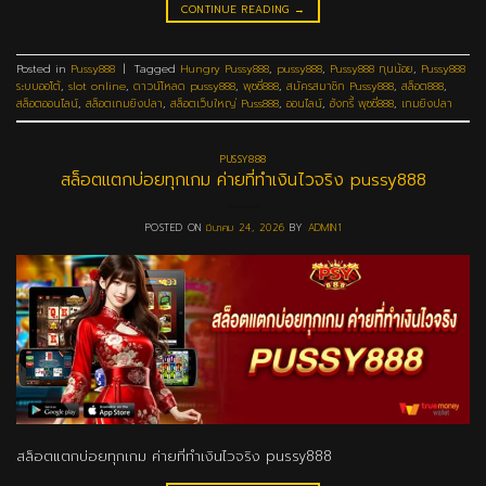
CONTINUE READING
→
Posted in
Pussy888
|
Tagged
Hungry Pussy888
,
pussy888
,
Pussy888 ทุนน้อย
,
Pussy888
ระบบออโต้
,
slot online
,
ดาวน์โหลด pussy888
,
พุซซี่888
,
สมัครสมาชิก Pussy888
,
สล็อต888
,
สล็อตออนไลน์
,
สล็อตเกมยิงปลา
,
สล็อตเว็บใหญ่ Puss888
,
ออนไลน์
,
ฮังกรี้ พุซซี่888
,
เกมยิงปลา
PUSSY888
สล็อตแตกบ่อยทุกเกม ค่ายที่ทำเงินไวจริง pussy888
POSTED ON
มีนาคม 24, 2026
BY
ADMIN1
สล็อตแตกบ่อยทุกเกม ค่ายที่ทำเงินไวจริง pussy888