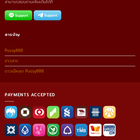
สามารถสอบถามเพิ่มเติมได้ที่
สารบัญ
Pussy888
ข่าวสาร
ดาวน์โหลด Pussy888
PAYMENTS ACCEPTED