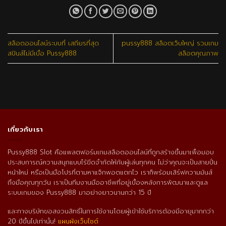
สล็อตออนไลน์ระบบที่ เสถียรที่สุด
pussy888 สล็อตเว็บใหญ่ รวมเกม
สปินส์ไม่มีเบื่อ Pussy888
สล็อตคุณภาพ
เกี่ยวกับเรา
Pussy888 Slot คือแพลตฟอร์มเกมสล็อตออนไลน์ที่ถูกสร้างขึ้นมาเพื่อมอบ
ประสบการณ์ความสนุกแบบไร้ขีดจำกัดให้กับผู้เล่นทุกคน ไม่ว่าคุณจะเป็นสายปั่น
หน้าใหม่ หรือเป็นมือโปรที่ตามหาแจ็กพอตแตกไว เราก็พร้อมเสิร์ฟความมันส์
ถึงมือคุณทุกวัน เราเป็นทีมงานมืออาชีพที่อยู่เบื้องหลังการพัฒนาและดูแล
ระบบเกมของ Pussy888 มาอย่างยาวนานกว่า 15 ปี
และทางบริษัทขอสงวนสิทธิ์ในการใช้งานโดยผู้เข้าใช้บริการต้องมีอายุมากกว่า
20 ปีขึ้นไปเท่านั้น!
แผนผังเว็บไซต์